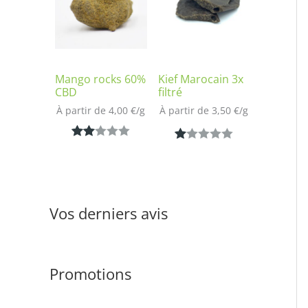
notation
sur
client
notatio
n client
Mango rocks 60%
Kief Marocain 3x
CBD
filtré
À partir de 
4,00
€
/
g
À partir de 
3,50
€
/
g
Noté
1
N
1
2.00
ot
sur
é
5
1.
Vos derniers avis
bas
00
é
s
sur
ur
notat
Promotions
5
ion
ba
clien
s