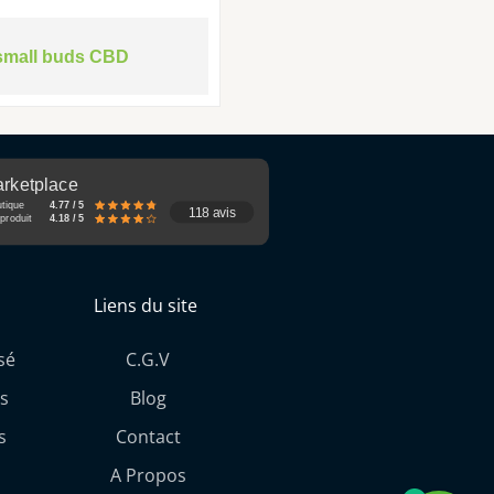
small buds CBD
rketplace
utique
4.77 / 5
118 avis
produit
4.18 / 5
Liens du site
sé
C.G.V
s
Blog
s
Contact
A Propos