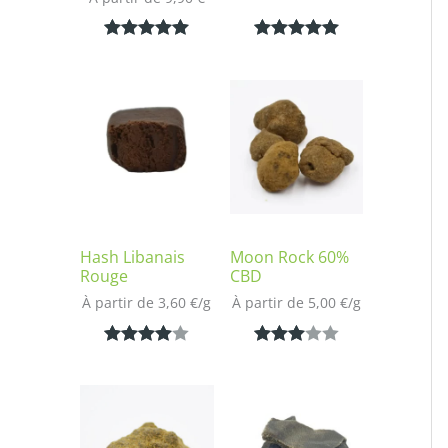
Noté
1
5.00
Noté
1
5.00
sur 5
sur 5
basé sur
basé sur
notation
notation
client
client
Hash Libanais
Moon Rock 60%
Rouge
CBD
À partir de 
3,60
€
/
g
À partir de 
5,00
€
/
g
Noté
1
4.00
Noté
1
sur 5
3.00
basé
sur 5
sur
basé