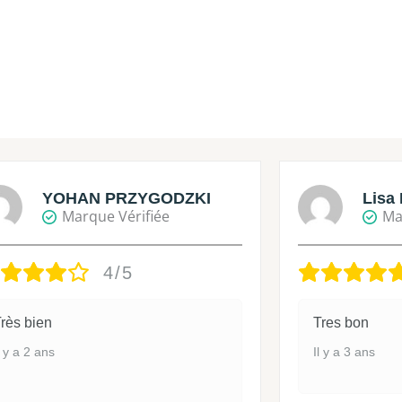
YOHAN PRZYGODZKI
Lisa 
Marque Vérifiée
Ma
4/5
rès bien
Tres bon
l y a 2 ans
Il y a 3 ans