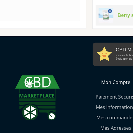
Berry 
CBD Ma
avis sur la bo
évaluation du 
Mon Compte
Paiement Sécuri
Mes information
Mes commande
Mes Adresses