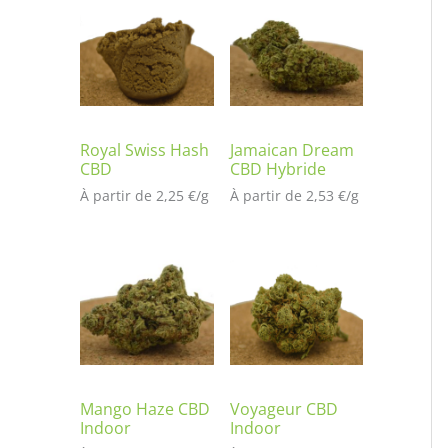
t
é
s
ur
no
tat
io
Royal Swiss Hash
Jamaican Dream
CBD
CBD Hybride
n
À partir de 
2,25
€
/
g
À partir de 
2,53
€
/
g
cli
en
t
Mango Haze CBD
Voyageur CBD
Indoor
Indoor