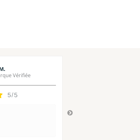
M.
Lisa M.
rque Vérifiée
Marque Vérifié
5/5
5/5
Tres bon
Il y a 3 ans