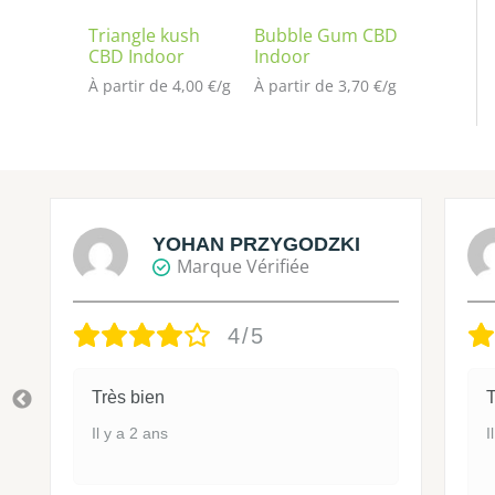
Triangle kush
Bubble Gum CBD
CBD Indoor
Indoor
À partir de 
4,00
€
/
g
À partir de 
3,70
€
/
g
YOHAN PRZYGODZKI
Marque Vérifiée
4/5
Très bien
T
Il y a 2 ans
I