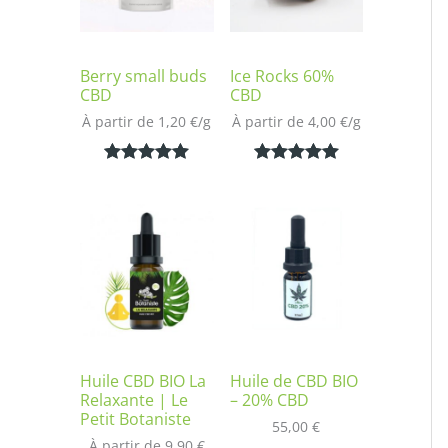
Berry small buds
Ice Rocks 60%
CBD
CBD
À partir de 
1,20
€
/
g
À partir de 
4,00
€
/
g
Noté
2
5.00
Noté
1
5.00
sur 5
sur 5
basé sur
basé sur
notations
notation
client
client
Huile CBD BIO La
Huile de CBD BIO
Relaxante | Le
– 20% CBD
Petit Botaniste
55,00
€
À partir de 
9,90
€