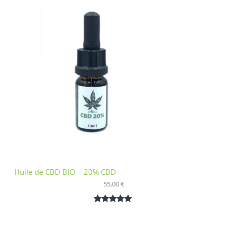
basé sur
notation
client
Huile de CBD BIO – 20% CBD
55,00
€
Noté
1
5.00
sur 5