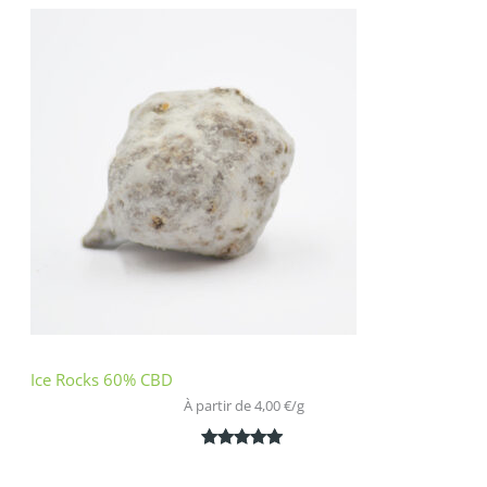
sur 5
basé sur
notations
client
Ice Rocks 60% CBD
À partir de 
4,00
€
/
g
Noté
1
5.00
sur 5