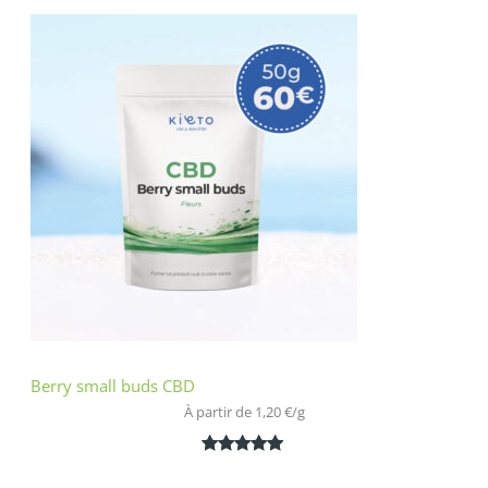
Berry small buds CBD
À partir de 
1,20
€
/
g
Noté
2
5.00