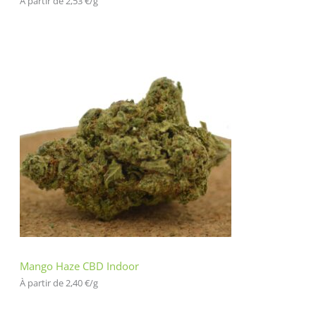
À partir de 
2,53
€
/
g
Mango Haze CBD Indoor
À partir de 
2,40
€
/
g