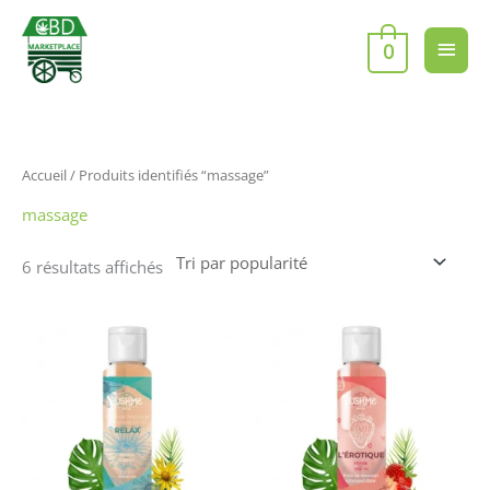
Aller
Men
au
0
contenu
princ
Trié
Accueil
/ Produits identifiés “massage”
par
popularité
massage
6 résultats affichés