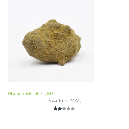
sur 5
basé
sur
notatio
n
client
Mango rocks 60% CBD
À partir de 
4,00
€
/
g
Noté
1
2.00
sur