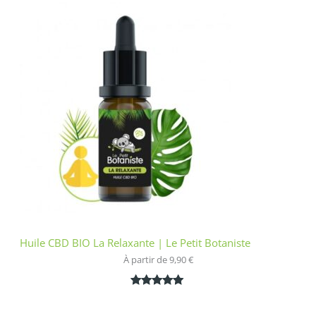
basé sur
notation
client
Huile CBD BIO La Relaxante | Le Petit Botaniste
À partir de 
9,90
€
Noté
1
5.00
sur 5