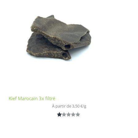
5
bas
é
sur
nota
tion
clien
t
Kief Marocain 3x filtré
À partir de 
3,50
€
/
g
N
1
ot
é