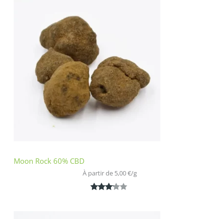
sur 5
basé
sur
notation
client
Moon Rock 60% CBD
À partir de 
5,00
€
/
g
Noté
1
3.00