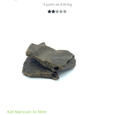
À partir de 
4,00
€
/
g
Noté
1
2.00
sur
5
bas
é
sur
nota
tion
clien
t
Kief Marocain 3x filtré