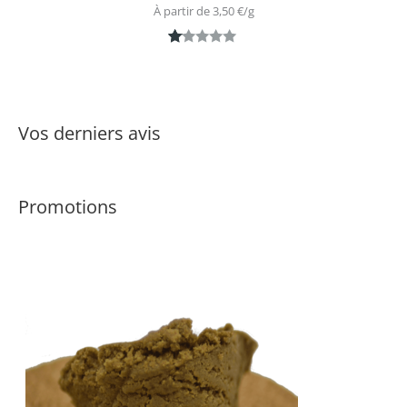
À partir de 
3,50
€
/
g
N
1
ot
é
1.
Vos derniers avis
0
0
s
Promotions
ur
5
ba
s
é
s
ur
n
ot
ati