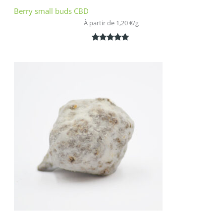
Berry small buds CBD
À partir de 
1,20
€
/
g
Noté
2
5.00
sur 5
basé sur
notations
client