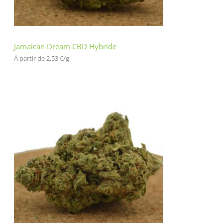
Jamaican Dream CBD Hybride
À partir de 
2,53
€
/
g