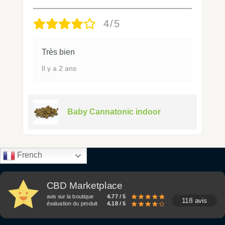
4/5
Très bien
Il y a 2 ans
Baby Cannatonic indoor
French
CBD Marketplace
avis sur la boutique
4.77 / 5
118 avis
évaluation du produit
4.18 / 5