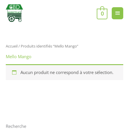
Aller
Men
au
0
contenu
princ
Accueil
/ Produits identifiés “Mello Mango”
Mello Mango
Aucun produit ne correspond à votre sélection.
Recherche