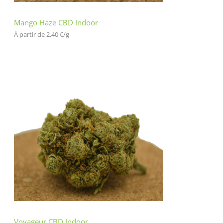
Mango Haze CBD Indoor
À partir de 
2,40
€
/
g
Voyageur CBD Indoor