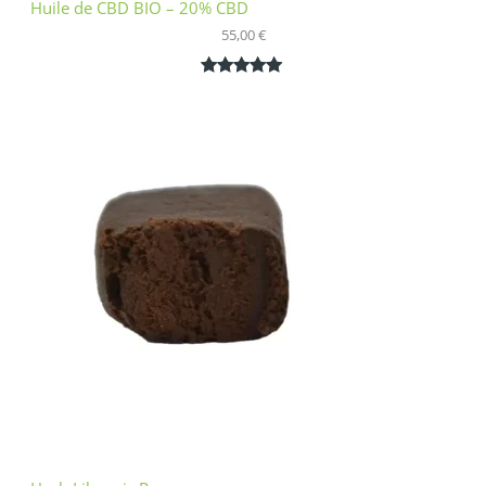
Huile de CBD BIO – 20% CBD
55,00
€
Noté
1
5.00
sur 5
basé sur
notation
client