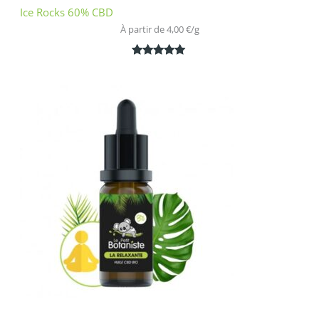
Ice Rocks 60% CBD
À partir de 
4,00
€
/
g
Noté
1
5.00
sur 5
basé sur
notation
client