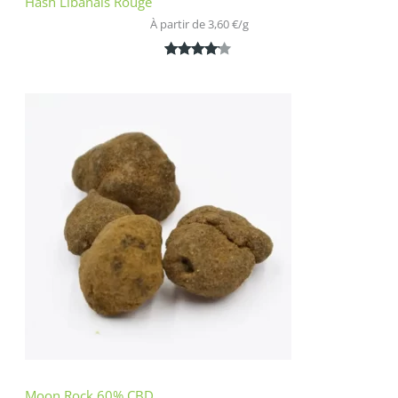
Hash Libanais Rouge
À partir de 
3,60
€
/
g
Noté
1
4.00
sur 5
basé
sur
notation
client
Moon Rock 60% CBD