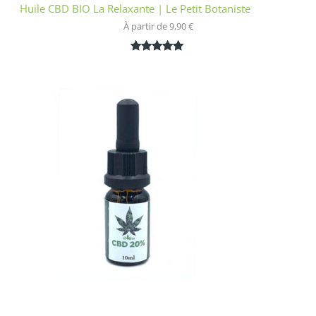
Huile CBD BIO La Relaxante | Le Petit Botaniste
À partir de 
9,90
€
Noté
1
5.00
sur 5
basé sur
notation
client