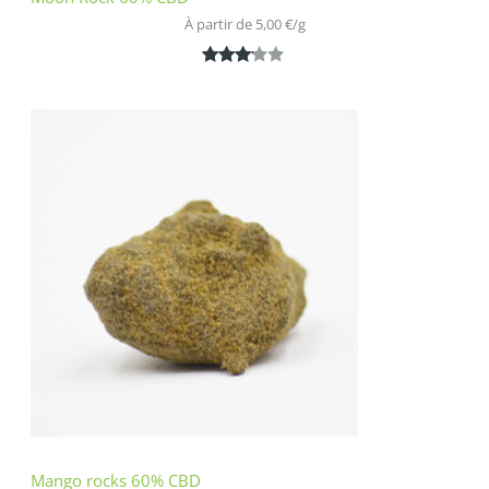
À partir de 
5,00
€
/
g
Noté
1
3.00
sur 5
basé
sur
notatio
n
client
Mango rocks 60% CBD