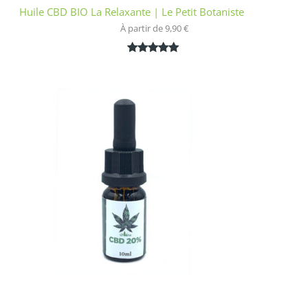
Huile CBD BIO La Relaxante | Le Petit Botaniste
À partir de 
9,90
€
Noté
1
5.00
sur 5
basé sur
notation
client