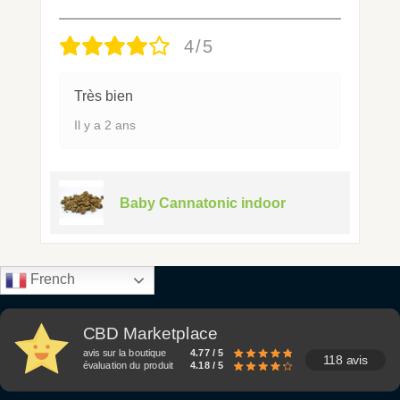
4/5
Très bien
Il y a 2 ans
Baby Cannatonic indoor
French
CBD Marketplace
avis sur la boutique
4.77 / 5
118 avis
évaluation du produit
4.18 / 5