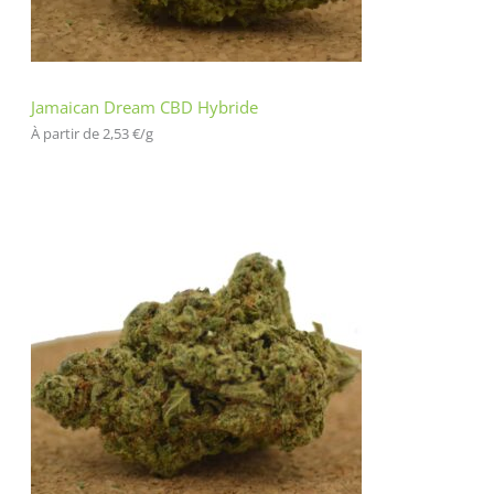
Jamaican Dream CBD Hybride
À partir de 
2,53
€
/
g