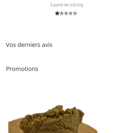
À partir de 
3,50
€
/
g
N
1
ot
é
1.
Vos derniers avis
0
0
s
Promotions
ur
5
ba
s
é
s
ur
n
ot
ati