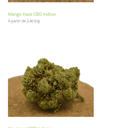
Mango Haze CBD Indoor
À partir de 
2,40
€
/
g