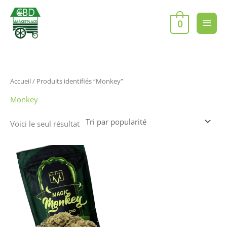
Aller
Men
au
0
contenu
princ
Accueil
/ Produits identifiés “Monkey”
Monkey
Voici le seul résultat
Ce
produit
a
plusieurs
variations.
Les
options