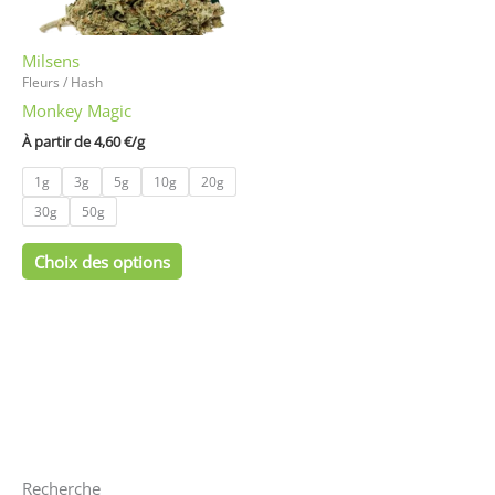
peuvent
être
Milsens
choisies
Fleurs / Hash
sur
Monkey Magic
la
page
À partir de 
4,60
€
/
g
du
1g
3g
5g
10g
20g
produit
30g
50g
Choix des options
Recherche