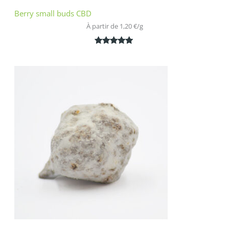
Berry small buds CBD
À partir de 
1,20
€
/
g
Noté
2
5.00
sur 5
basé sur
notations
client