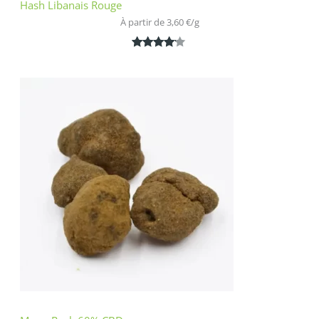
Hash Libanais Rouge
À partir de 
3,60
€
/
g
Noté
1
4.00
sur 5
basé
sur
notation
client