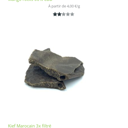
À partir de 
4,00
€
/
g
Noté
1
2.00
sur
5
bas
é
sur
nota
tion
clien
t
Kief Marocain 3x filtré