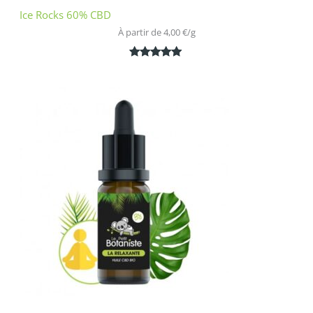
Ice Rocks 60% CBD
À partir de 
4,00
€
/
g
Noté
1
5.00
sur 5
basé sur
notation
client