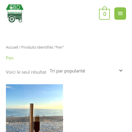
Aller
Men
au
0
contenu
princ
Accueil
/ Produits identifiés “Pen”
Pen
Voici le seul résultat