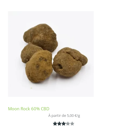
Noté
1
4.00
sur 5
basé
sur
notation
client
Moon Rock 60% CBD
À partir de 
5,00
€
/
g