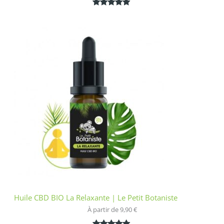
Noté
1
5.00
sur 5
basé sur
notation
client
Huile CBD BIO La Relaxante | Le Petit Botaniste
À partir de 
9,90
€