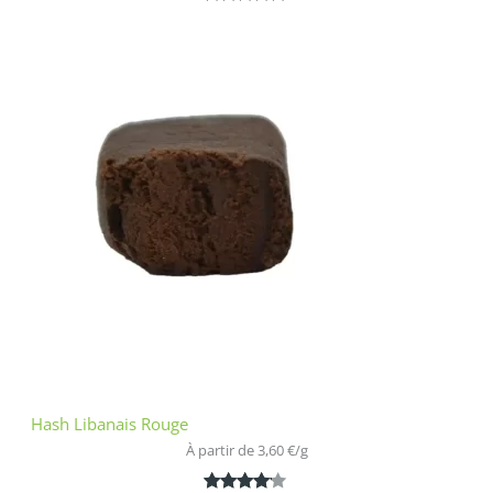
Noté
1
5.00
sur 5
basé sur
notation
client
Hash Libanais Rouge
À partir de 
3,60
€
/
g