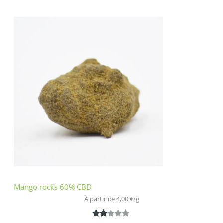
Noté
1
3.00
sur 5
basé
sur
notatio
n
client
Mango rocks 60% CBD
À partir de 
4,00
€
/
g
Noté
1