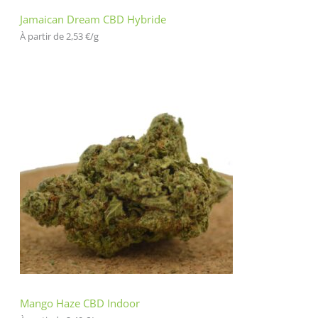
Jamaican Dream CBD Hybride
À partir de 
2,53
€
/
g
Mango Haze CBD Indoor