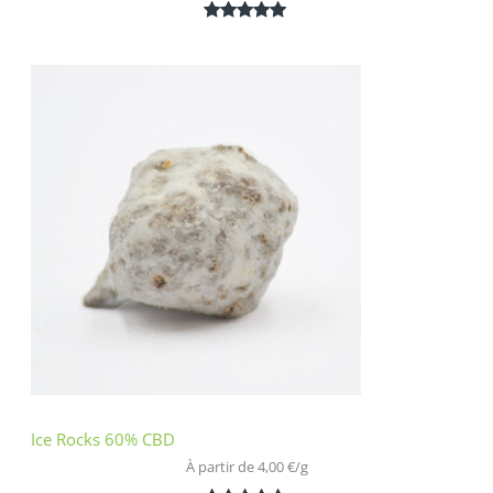
Noté
2
5.00
sur 5
basé sur
notations
client
Ice Rocks 60% CBD
À partir de 
4,00
€
/
g