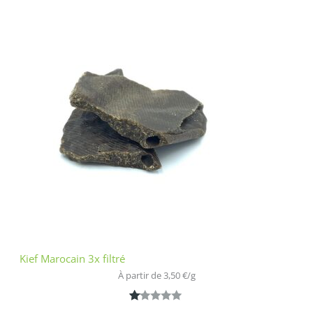
2.00
sur
5
bas
é
sur
nota
tion
clien
t
Kief Marocain 3x filtré
À partir de 
3,50
€
/
g
N
1