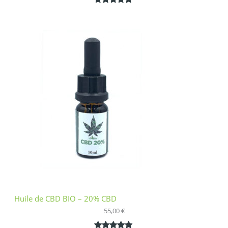
Noté
1
5.00
sur 5
basé sur
notation
client
Huile de CBD BIO – 20% CBD
55,00
€