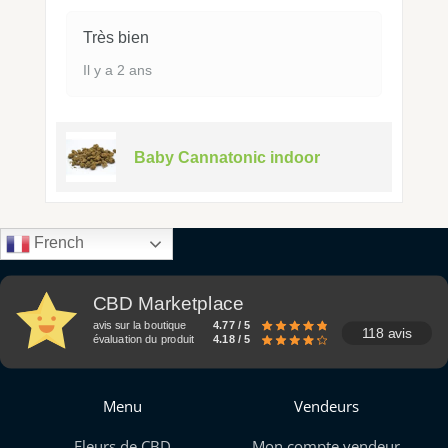
Très bien
Il y a 2 ans
Baby Cannatonic indoor
French
CBD Marketplace
avis sur la boutique
4.77 / 5
118 avis
évaluation du produit
4.18 / 5
Menu
Vendeurs
Fleurs de CBD
Mon compte vendeur