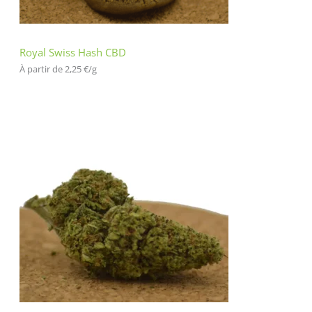
en
t
Royal Swiss Hash CBD
À partir de 
2,25
€
/
g