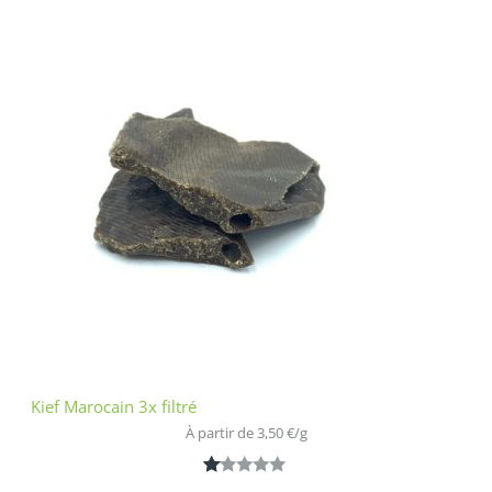
2.00
sur
5
bas
é
sur
nota
tion
clien
t
Kief Marocain 3x filtré
À partir de 
3,50
€
/
g
N
1