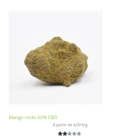
Noté
1
3.00
sur 5
basé
sur
notatio
n
client
Mango rocks 60% CBD
À partir de 
4,00
€
/
g
Noté
1