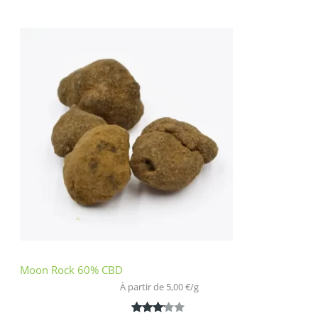
Noté
1
4.00
sur 5
basé
sur
notation
client
Moon Rock 60% CBD
À partir de 
5,00
€
/
g