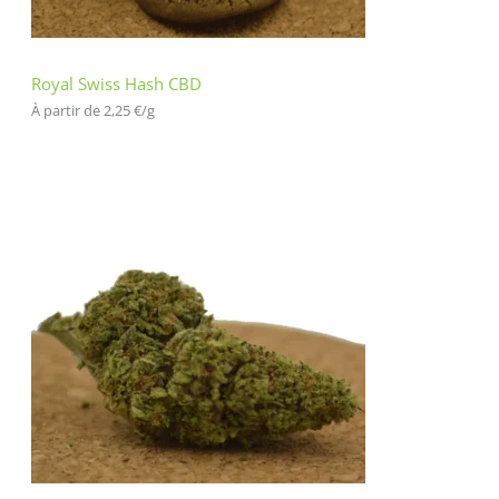
en
t
Royal Swiss Hash CBD
À partir de 
2,25
€
/
g