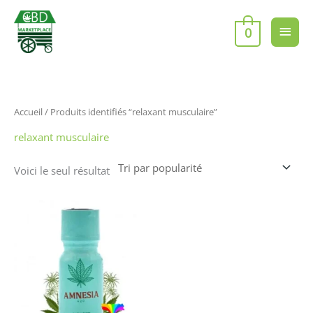
Aller
Men
au
0
contenu
princ
Accueil
/ Produits identifiés “relaxant musculaire”
relaxant musculaire
Voici le seul résultat