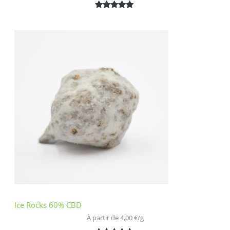
Noté
2
5.00
sur 5
basé sur
notations
client
Ice Rocks 60% CBD
À partir de 
4,00
€
/
g