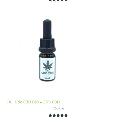
Noté
1
5.00
sur 5
basé sur
notation
client
Huile de CBD BIO – 20% CBD
55,00
€