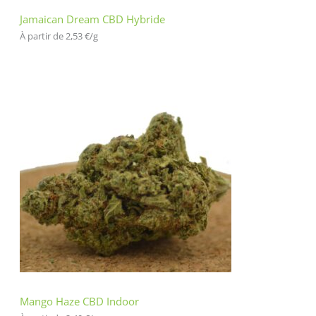
Jamaican Dream CBD Hybride
À partir de 
2,53
€
/
g
Mango Haze CBD Indoor