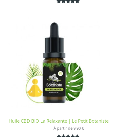
Noté
1
5.00
sur 5
basé sur
notation
client
Huile CBD BIO La Relaxante | Le Petit Botaniste
À partir de 
9,90
€