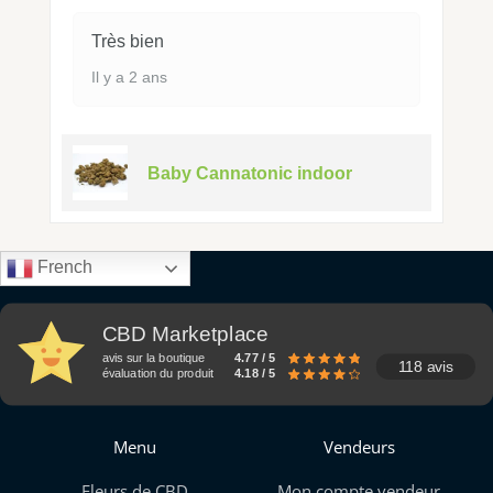
Très bien
Il y a 2 ans
Baby Cannatonic indoor
French
CBD Marketplace
avis sur la boutique
4.77 / 5
118 avis
évaluation du produit
4.18 / 5
Menu
Vendeurs
Fleurs de CBD
Mon compte vendeur