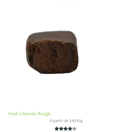
Noté
1
5.00
sur 5
basé sur
notation
client
Hash Libanais Rouge
À partir de 
3,60
€
/
g