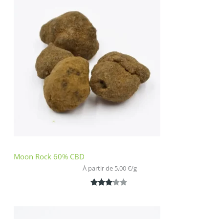
basé
sur
notation
client
Moon Rock 60% CBD
À partir de 
5,00
€
/
g
Noté
1
3.00
sur 5