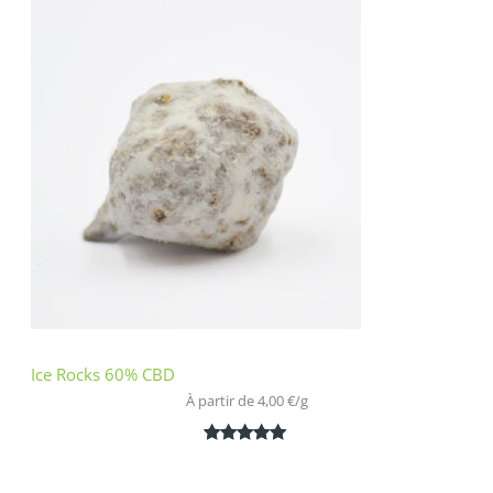
basé sur
notations
client
Ice Rocks 60% CBD
À partir de 
4,00
€
/
g
Noté
1
5.00
sur 5