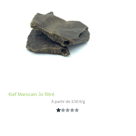
5
bas
é
sur
nota
tion
clien
t
Kief Marocain 3x filtré
À partir de 
3,50
€
/
g
N
1
ot
é