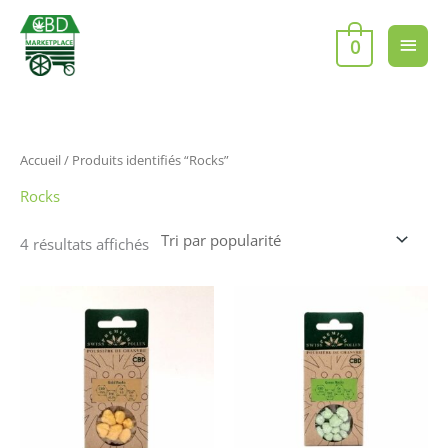
Aller
Men
au
0
contenu
princ
Trié
Accueil
/ Produits identifiés “Rocks”
par
popularité
Rocks
4 résultats affichés