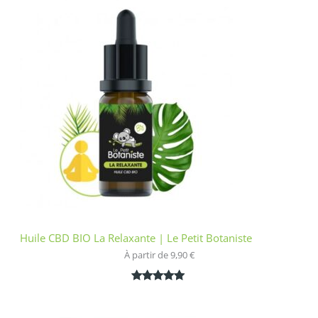
basé sur
notation
client
Huile CBD BIO La Relaxante | Le Petit Botaniste
À partir de 
9,90
€
Noté
1
5.00
sur 5