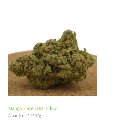
Mango Haze CBD Indoor
À partir de 
2,40
€
/
g