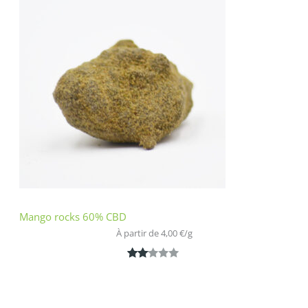
basé
sur
notatio
n
client
Mango rocks 60% CBD
À partir de 
4,00
€
/
g
Noté
1
2.00
sur