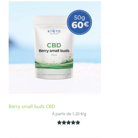
Berry small buds CBD
À partir de 
1,20
€
/
g
Noté
2
5.00
sur 5