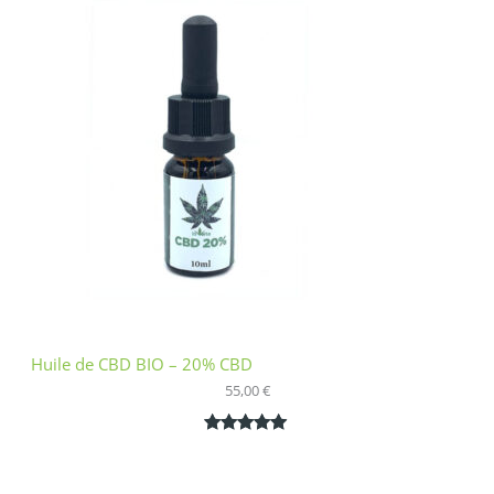
basé sur
notation
client
Huile de CBD BIO – 20% CBD
55,00
€
Noté
1
5.00
sur 5