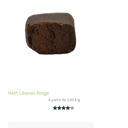
basé sur
notation
client
Hash Libanais Rouge
À partir de 
3,60
€
/
g
Noté
1
4.00
sur 5