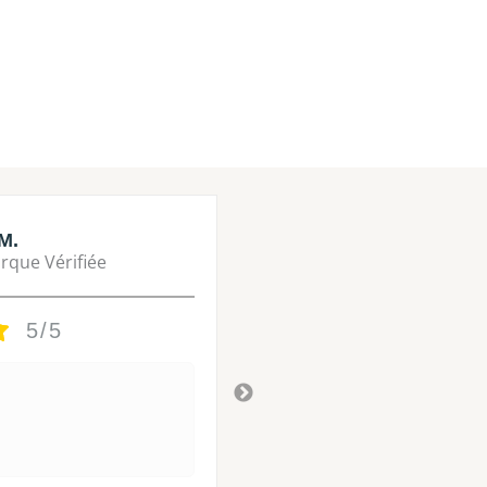
M.
Lisa M.
rque Vérifiée
Marque Vérifié
5/5
5/5
Tres bon
Il y a 3 ans