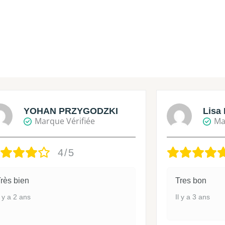
YOHAN PRZYGODZKI
Lisa 
Marque Vérifiée
Ma
4/5
rès bien
Tres bon
l y a 2 ans
Il y a 3 ans