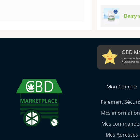
Berry 
CBD Ma
avis sur la bo
évaluation du 
Mon Compte
Paiement Sécuri
Mes information
Mes commande
Mes Adresses