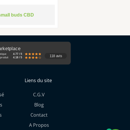
small buds CBD
rketplace
utique
4.77 / 5
118 avis
produit
4.18 / 5
Liens du site
sé
C.G.V
s
Blog
s
Contact
A Propos