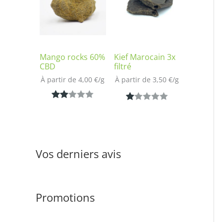
notation
sur
client
notatio
n client
Mango rocks 60%
Kief Marocain 3x
CBD
filtré
À partir de 
4,00
€
/
g
À partir de 
3,50
€
/
g
Noté
1
N
1
2.00
ot
sur
é
5
1.
Vos derniers avis
bas
00
é
s
sur
ur
notat
Promotions
5
ion
ba
clien
s