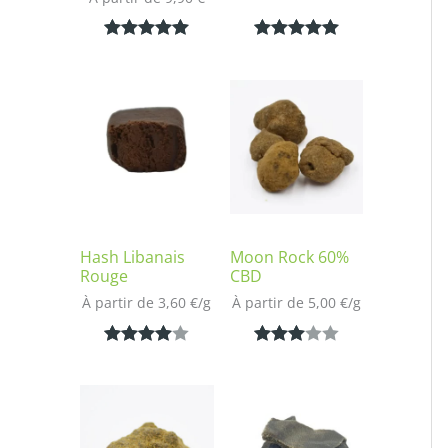
Noté
1
5.00
Noté
1
5.00
sur 5
sur 5
basé sur
basé sur
notation
notation
client
client
Hash Libanais
Moon Rock 60%
Rouge
CBD
À partir de 
3,60
€
/
g
À partir de 
5,00
€
/
g
Noté
1
4.00
Noté
1
sur 5
3.00
basé
sur 5
sur
basé