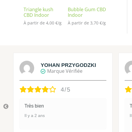
Triangle kush
Bubble Gum CBD
CBD Indoor
Indoor
À partir de 
4,00
€
/
g
À partir de 
3,70
€
/
g
YOHAN PRZYGODZKI
Marque Vérifiée
4/5
Très bien
T
Il y a 2 ans
I