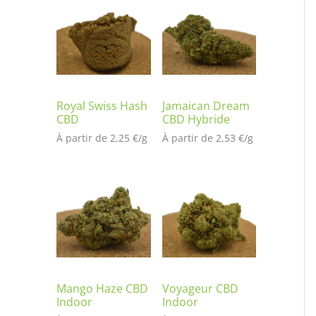
t
é
s
ur
no
tat
io
Royal Swiss Hash
Jamaican Dream
CBD
CBD Hybride
n
À partir de 
2,25
€
/
g
À partir de 
2,53
€
/
g
cli
en
t
Mango Haze CBD
Voyageur CBD
Indoor
Indoor