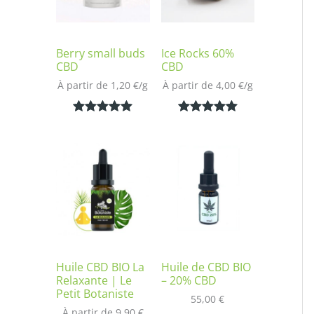
Berry small buds
Ice Rocks 60%
CBD
CBD
À partir de 
1,20
€
/
g
À partir de 
4,00
€
/
g
Noté
2
5.00
Noté
1
5.00
sur 5
sur 5
basé sur
basé sur
notations
notation
client
client
Huile CBD BIO La
Huile de CBD BIO
Relaxante | Le
– 20% CBD
Petit Botaniste
55,00
€
À partir de 
9,90
€