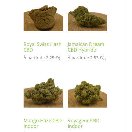
t
é
s
ur
no
tat
io
Royal Swiss Hash
Jamaican Dream
CBD
CBD Hybride
n
À partir de 
2,25
€
/
g
À partir de 
2,53
€
/
g
cli
en
t
Mango Haze CBD
Voyageur CBD
Indoor
Indoor