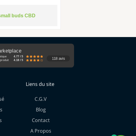
small buds CBD
rketplace
utique
4.77 / 5
118 avis
produit
4.18 / 5
Liens du site
sé
C.G.V
s
Blog
s
Contact
A Propos