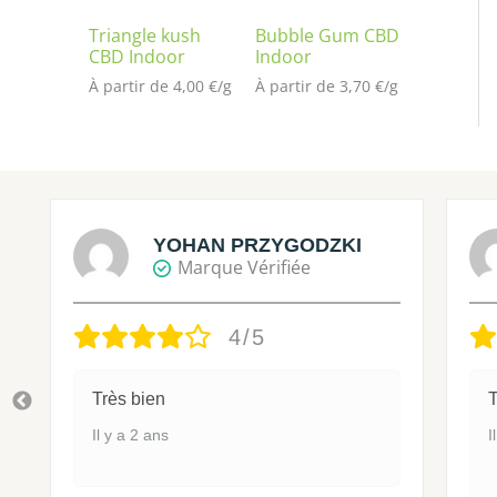
Triangle kush
Bubble Gum CBD
CBD Indoor
Indoor
À partir de 
4,00
€
/
g
À partir de 
3,70
€
/
g
YOHAN PRZYGODZKI
Marque Vérifiée
4/5
Très bien
T
Il y a 2 ans
I