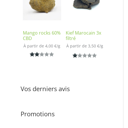
notation
sur
client
notatio
n client
Mango rocks 60%
Kief Marocain 3x
CBD
filtré
À partir de 
4,00
€
/
g
À partir de 
3,50
€
/
g
Noté
1
N
1
2.00
ot
sur
é
5
1.
Vos derniers avis
bas
00
é
s
sur
ur
notat
Promotions
5
ion
ba
clien
s