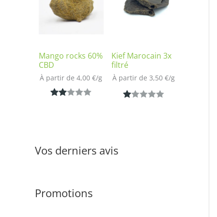
notation
sur
client
notatio
n client
Mango rocks 60%
Kief Marocain 3x
CBD
filtré
À partir de 
4,00
€
/
g
À partir de 
3,50
€
/
g
Noté
1
N
1
2.00
ot
sur
é
5
1.
Vos derniers avis
bas
00
é
s
sur
ur
notat
Promotions
5
ion
ba
clien
s