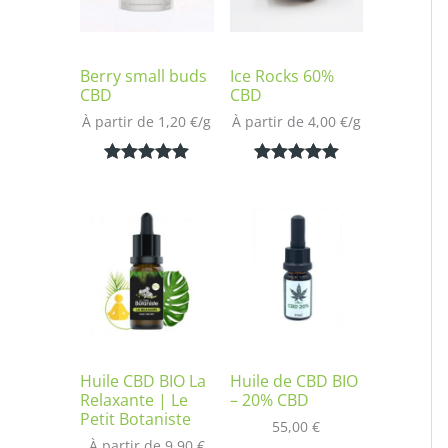
Berry small buds
Ice Rocks 60%
CBD
CBD
À partir de 
1,20
€
/
g
À partir de 
4,00
€
/
g
Noté
2
5.00
Noté
1
5.00
sur 5
sur 5
basé sur
basé sur
notations
notation
client
client
Huile CBD BIO La
Huile de CBD BIO
Relaxante | Le
– 20% CBD
Petit Botaniste
55,00
€
À partir de 
9,90
€