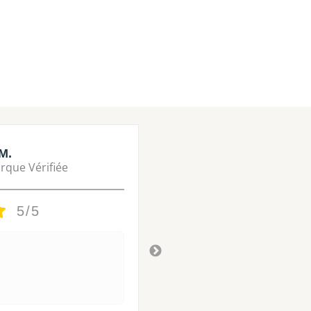
M.
Lisa M.
rque Vérifiée
Marque Vérifié
5/5
5/5
Tres bon
Il y a 3 ans