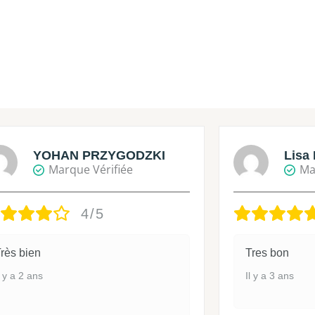
YOHAN PRZYGODZKI
Lisa 
Marque Vérifiée
Ma
4/5
rès bien
Tres bon
l y a 2 ans
Il y a 3 ans