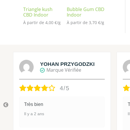
Triangle kush
Bubble Gum CBD
CBD Indoor
Indoor
À partir de 
4,00
€
/
g
À partir de 
3,70
€
/
g
YOHAN PRZYGODZKI
Marque Vérifiée
4/5
Très bien
T
Il y a 2 ans
I