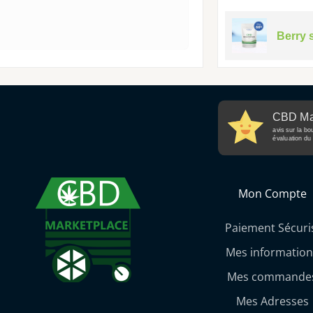
Berry 
CBD Ma
avis sur la bo
évaluation du 
Mon Compte
Paiement Sécuri
Mes information
Mes commande
Mes Adresses