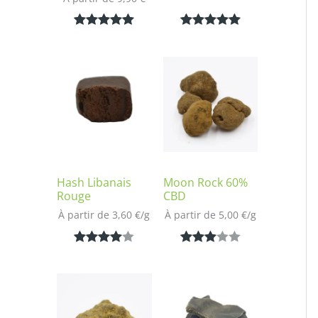
Noté
1
5.00
Noté
1
5.00
sur 5
sur 5
basé sur
basé sur
notation
notation
client
client
Hash Libanais
Moon Rock 60%
Rouge
CBD
À partir de 
3,60
€
/
g
À partir de 
5,00
€
/
g
Noté
1
4.00
Noté
1
sur 5
3.00
basé
sur 5
sur
basé