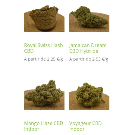
t
é
s
ur
no
tat
io
Royal Swiss Hash
Jamaican Dream
CBD
CBD Hybride
n
À partir de 
2,25
€
/
g
À partir de 
2,53
€
/
g
cli
en
t
Mango Haze CBD
Voyageur CBD
Indoor
Indoor