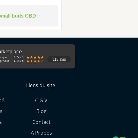
small buds CBD
rketplace
utique
4.77 / 5
118 avis
produit
4.18 / 5
Liens du site
sé
C.G.V
s
Blog
s
Contact
A Propos