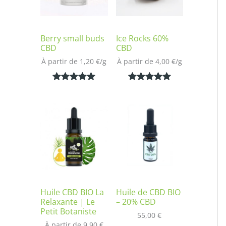
Berry small buds
Ice Rocks 60%
CBD
CBD
À partir de 
1,20
€
/
g
À partir de 
4,00
€
/
g
Noté
2
5.00
Noté
1
5.00
sur 5
sur 5
basé sur
basé sur
notations
notation
client
client
Huile CBD BIO La
Huile de CBD BIO
Relaxante | Le
– 20% CBD
Petit Botaniste
55,00
€
À partir de 
9,90
€