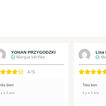
YOHAN PRZYGODZKI
Lisa 
Marque Vérifiée
Ma
4/5
rès bien
Tres bon
l y a 2 ans
Il y a 3 ans