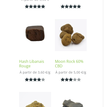
Noté
1
5.00
Noté
1
5.00
sur 5
sur 5
basé sur
basé sur
notation
notation
client
client
Hash Libanais
Moon Rock 60%
Rouge
CBD
À partir de 
3,60
€
/
g
À partir de 
5,00
€
/
g
Noté
1
4.00
Noté
1
sur 5
3.00
basé
sur 5
sur
basé