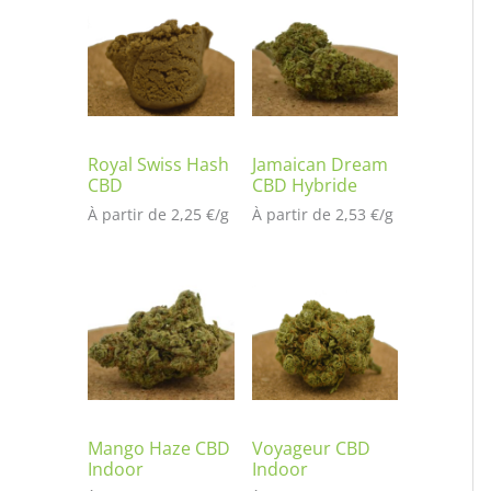
t
é
s
ur
no
tat
io
Royal Swiss Hash
Jamaican Dream
CBD
CBD Hybride
n
À partir de 
2,25
€
/
g
À partir de 
2,53
€
/
g
cli
en
t
Mango Haze CBD
Voyageur CBD
Indoor
Indoor