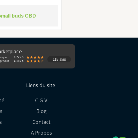
small buds CBD
rketplace
utique
4.77 / 5
118 avis
produit
4.18 / 5
Liens du site
sé
C.G.V
s
Blog
s
Contact
A Propos