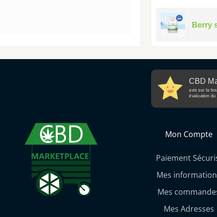
Berry 
CBD Ma
avis sur la bo
évaluation du 
Mon Compte
Paiement Sécuri
Mes information
Mes commande
Mes Adresses