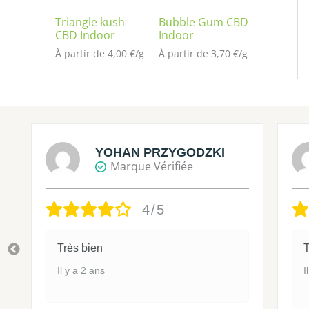
Triangle kush
Bubble Gum CBD
CBD Indoor
Indoor
À partir de 
4,00
€
/
g
À partir de 
3,70
€
/
g
YOHAN PRZYGODZKI
Marque Vérifiée
4/5
Très bien
T
Il y a 2 ans
I