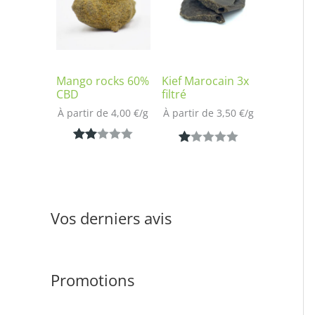
notation
sur
client
notatio
n client
Mango rocks 60%
Kief Marocain 3x
CBD
filtré
À partir de 
4,00
€
/
g
À partir de 
3,50
€
/
g
Noté
1
N
1
2.00
ot
sur
é
5
1.
Vos derniers avis
bas
00
é
s
sur
ur
notat
Promotions
5
ion
ba
clien
s