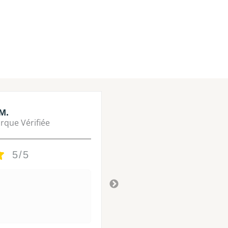
M.
Lisa M.
rque Vérifiée
Marque Vérifié
5/5
5/5
Tres bon
Il y a 3 ans