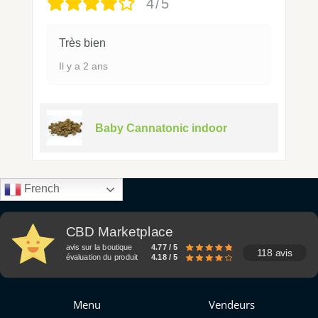
4/5
Très bien
Il y a 2 ans
Baby Cannatonic indoor
French
CBD Marketplace
avis sur la boutique
4.77 / 5
118 avis
évaluation du produit
4.18 / 5
Menu
Vendeurs