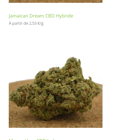
Jamaican Dream CBD Hybride
À partir de 
2,53
€
/
g