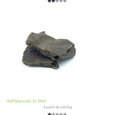
Noté
1
2.00
sur
5
bas
é
sur
nota
tion
clien
t
Kief Marocain 3x filtré
À partir de 
3,50
€
/
g