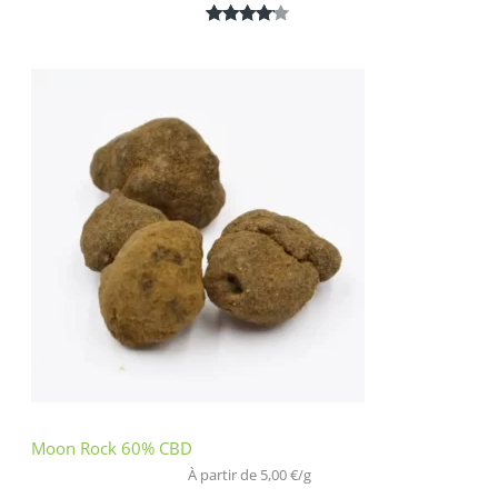
Noté
1
4.00
sur 5
basé
sur
notation
client
Moon Rock 60% CBD
À partir de 
5,00
€
/
g