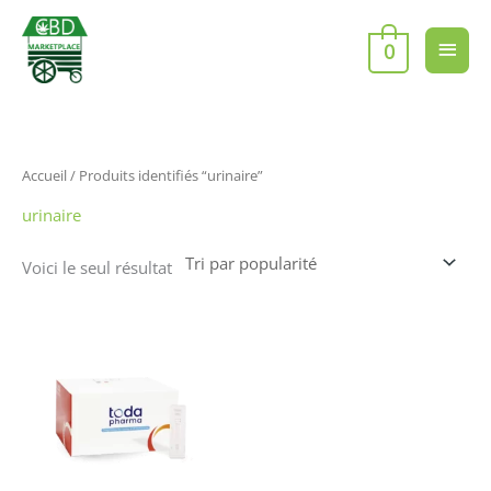
Aller
Men
au
0
contenu
princ
Accueil
/ Produits identifiés “urinaire”
urinaire
Voici le seul résultat