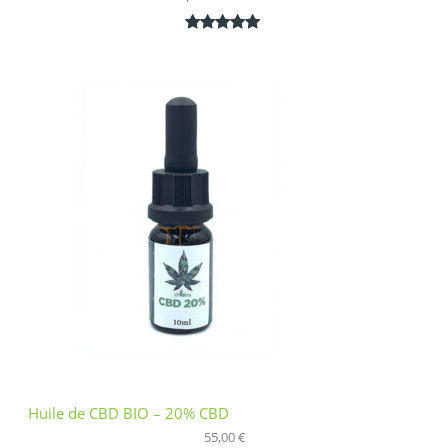
Noté
1
5.00
sur 5
basé sur
notation
client
Huile de CBD BIO – 20% CBD
55,00
€