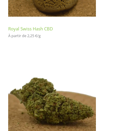
cli
en
t
Royal Swiss Hash CBD
À partir de 
2,25
€
/
g