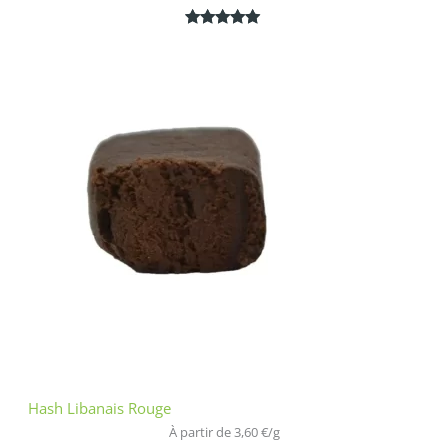
Noté
1
5.00
sur 5
basé sur
notation
client
Hash Libanais Rouge
À partir de 
3,60
€
/
g