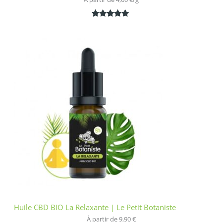
Noté
1
5.00
sur 5
basé sur
notation
client
Huile CBD BIO La Relaxante | Le Petit Botaniste
À partir de 
9,90
€