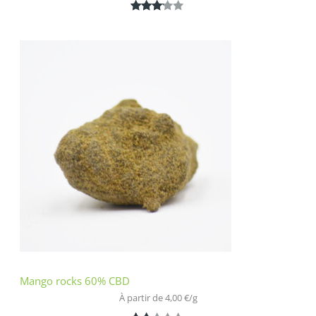
Noté
1
3.00
sur 5
basé
sur
notatio
n
client
Mango rocks 60% CBD
À partir de 
4,00
€
/
g