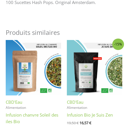
100 Sucettes Hash Pops. Original Amsterdam.
Produits similaires
Le
Le
-15%
prix
prix
initial
actuel
était :
est :
19,50 €.
16,57 €.
CBD'Eau
CBD'Eau
Alimentation
Alimentation
Infusion chanvre Soleil des
Infusion Bio Je Suis Zen
iles Bio
19,50
€
16,57
€