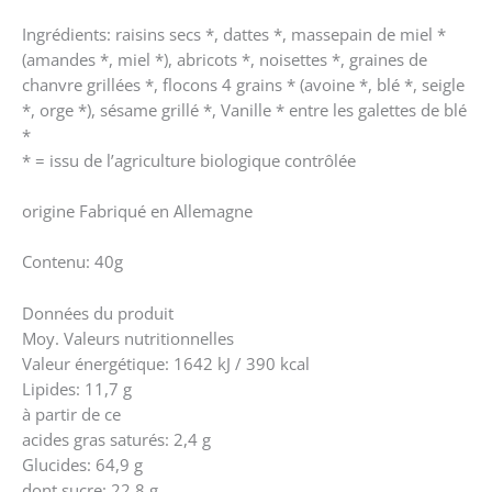
Ingrédients: raisins secs *, dattes *, massepain de miel *
(amandes *, miel *), abricots *, noisettes *, graines de
chanvre grillées *, flocons 4 grains * (avoine *, blé *, seigle
*, orge *), sésame grillé *, Vanille * entre les galettes de blé
*
* = issu de l’agriculture biologique contrôlée
origine Fabriqué en Allemagne
Contenu: 40g
Données du produit
Moy. Valeurs nutritionnelles
Valeur énergétique: 1642 kJ / 390 kcal
Lipides: 11,7 g
à partir de ce
acides gras saturés: 2,4 g
Glucides: 64,9 g
dont sucre: 22,8 g