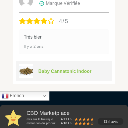
Marque Vérifiée
4/5
Très bien
Il y a 2 ans
Baby Cannatonic indoor
French
CBD Marketplace
avis sur la boutique
4.77 / 5
118 avis
évaluation du produit
4.18 / 5