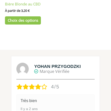
Bière Blonde au CBD
la
page
À partir de 
3,20
€
du
Choix des options
produit
YOHAN PRZYGODZKI
Marque Vérifiée
4/5
Très bien
Il y a 2 ans