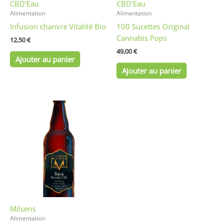
CBD'Eau
CBD'Eau
Alimentation
Alimentation
Infusion chanvre Vitalité Bio
100 Sucettes Original
Cannabis Pops
12,50
€
49,00
€
Ajouter au panier
Ajouter au panier
Ce
produit
a
plusieurs
variations.
Les
options
peuvent
être
Milsens
choisies
Alimentation
sur