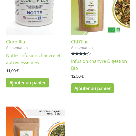
Clorofilla
CBD'Eau
Alimentation
Alimentation
Notte- Infusion chanvre et
Note
Infusion chanvre Digestion
autres essences
4.00
sur 5
Bio
11,00
€
12,50
€
Ajouter au panier
Ajouter au panier