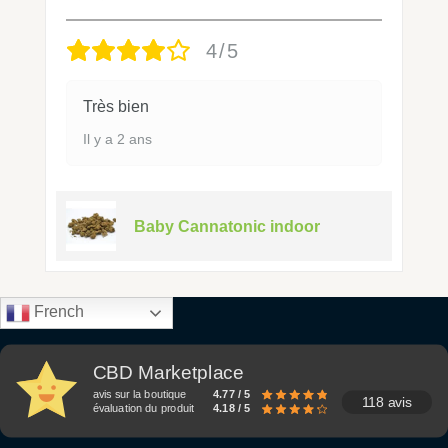
4/5
Très bien
Il y a 2 ans
Baby Cannatonic indoor
French
CBD Marketplace
avis sur la boutique
4.77 / 5
118 avis
évaluation du produit
4.18 / 5