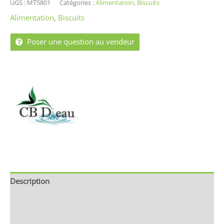
UGS :
MT5801
Catégories :
Alimentation
,
Biscuits
Alimentation
,
Biscuits
Poser une question au vendeur
Description
Brand
Avis (0)