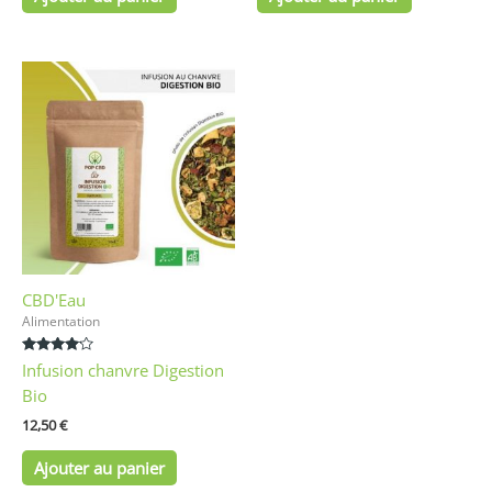
CBD'Eau
Alimentation
Note
Infusion chanvre Digestion
4.00
sur 5
Bio
12,50
€
Ajouter au panier