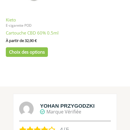
peuvent
être
Kieto
choisies
E-cigarette POD
sur
Cartouche CBD 60% 0.5ml
la
page
À partir de 
32,90
€
du
Choix des options
produit
YOHAN PRZYGODZKI
Marque Vérifiée
4/5