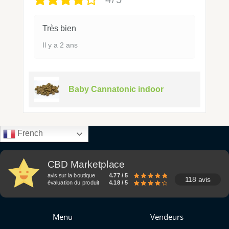
Très bien
Il y a 2 ans
Baby Cannatonic indoor
French
CBD Marketplace
avis sur la boutique
4.77 / 5
118 avis
évaluation du produit
4.18 / 5
Menu
Vendeurs