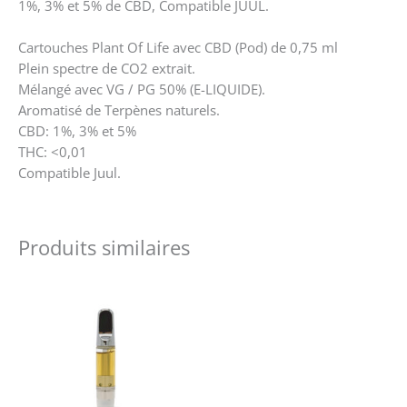
1%, 3% et 5% de CBD, Compatible JUUL.
Cartouches Plant Of Life avec CBD (Pod) de 0,75 ml
Plein spectre de CO2 extrait.
Mélangé avec VG / PG 50% (E-LIQUIDE).
Aromatisé de Terpènes naturels.
CBD: 1%, 3% et 5%
THC: <0,01
Compatible Juul.
Produits similaires
Ce
produit
a
plusieurs
variations.
Les
options