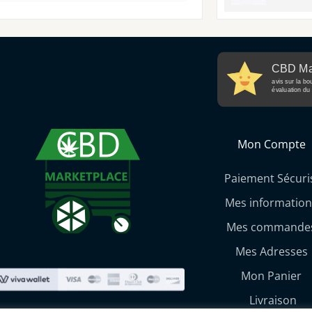
CBD Ma
avis sur la bo
évaluation du 
Mon Compte
Paiement Sécuri
Mes information
Mes commande
Mes Adresses
Mon Panier
Livraison