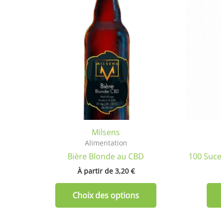
a
plusieurs
variations.
Les
options
peuvent
être
choisies
sur
la
Milsens
page
Alimentation
du
Bière Blonde au CBD
100 Suce
produit
À partir de 
3,20
€
Choix des options