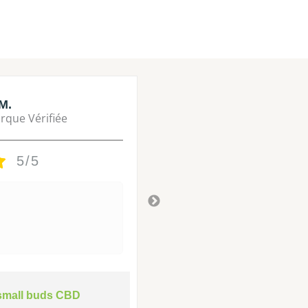
M.
Lisa M.
rque Vérifiée
Marque Vérifié
5/5
5/5
Tres bon
Il y a 3 ans
small buds CBD