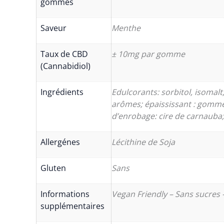
gommes
Saveur
Menthe
Taux de CBD
± 10mg par gomme
(Cannabidiol)
Ingrédients
Edulcorants: sorbitol, isomalt
arômes; épaississant : gomme 
d’enrobage: cire de carnauba;
Allergénes
Lécithine de Soja
Gluten
Sans
Informations
Vegan Friendly – Sans sucres
supplémentaires