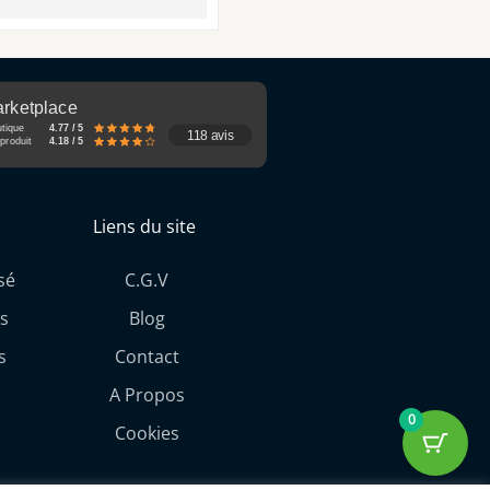
rketplace
utique
4.77 / 5
118 avis
produit
4.18 / 5
Liens du site
sé
C.G.V
s
Blog
s
Contact
A Propos
0
Cookies