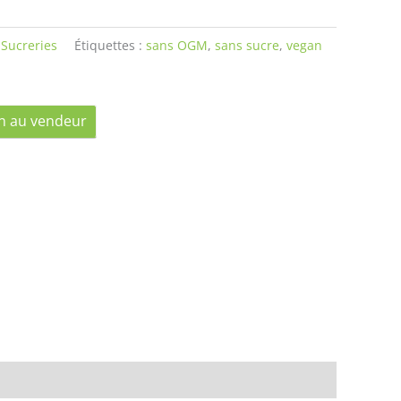
,
Sucreries
Étiquettes :
sans OGM
,
sans sucre
,
vegan
n au vendeur