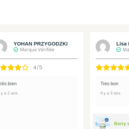
YOHAN PRZYGODZKI
Lisa 
Marque Vérifiée
Ma
4/5
rès bien
Tres bon
l y a 2 ans
Il y a 3 ans
Berry 