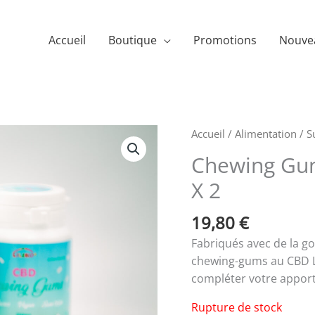
Accueil
Boutique
Promotions
Nouve
Accueil
/
Alimentation
/
S
Chewing Gu
X 2
19,80
€
Fabriqués avec de la g
chewing-gums au CBD Li
compléter votre apport
Rupture de stock