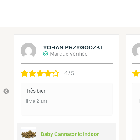
YOHAN PRZYGODZKI
Marque Vérifiée
4/5
Très bien
T
Il y a 2 ans
I
Baby Cannatonic indoor