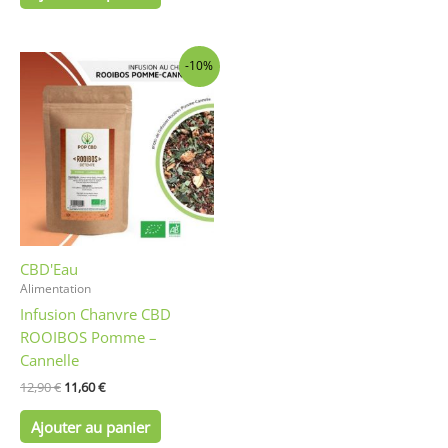
Le
Le
-10%
prix
prix
initial
actuel
était :
est :
12,90 €.
11,60 €.
CBD'Eau
Alimentation
Infusion Chanvre CBD
ROOIBOS Pomme –
Cannelle
12,90
€
11,60
€
Ajouter au panier