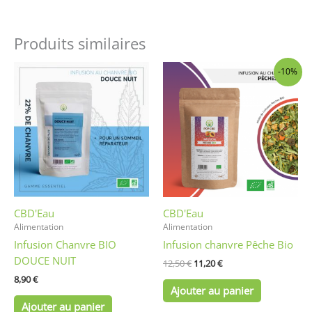
Produits similaires
Le
Le
-10%
prix
prix
initial
actuel
était :
est :
12,50 €.
11,20 €.
CBD'Eau
CBD'Eau
Alimentation
Alimentation
Infusion Chanvre BIO
Infusion chanvre Pêche Bio
DOUCE NUIT
12,50
€
11,20
€
8,90
€
Ajouter au panier
Ajouter au panier