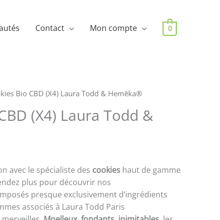
autés
Contact
Mon compte
0
kies Bio CBD (X4) Laura Todd & Hemēka®
 CBD (X4) Laura Todd &
on avec le spécialiste des
cookies
haut de gamme
tendez plus pour découvrir nos
mposés presque exclusivement d’ingrédients
mmes associés à Laura Todd Paris
 merveilles.
Moelleux
,
fondants
,
inimitables
, les