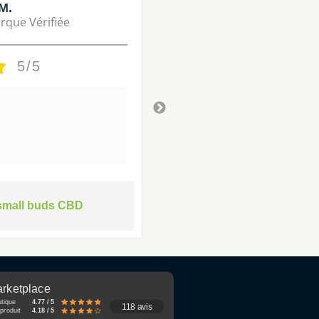
M.
Lisa M.
rque Vérifiée
Marque Vérifié
5/5
5/5
Tres bon
Il y a 3 ans
small buds CBD
rketplace
utique
4.77 / 5
118 avis
produit
4.18 / 5