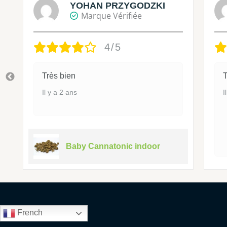
YOHAN PRZYGODZKI
Marque Vérifiée
4/5
Très bien
T
Il y a 2 ans
I
Baby Cannatonic indoor
French