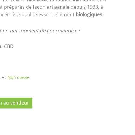
nt préparés de façon
artisanale
depuis 1933, à
 première qualité essentiellement
biologiques
.
et un pur moment de gourmandise !
au CBD
.
ie :
Non classé
n au vendeur