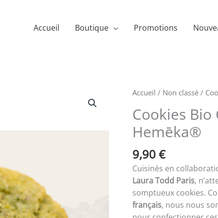
Accueil
Boutique
Promotions
Nouve
Accueil
/
Non classé
/ Coo
Cookies Bio
Hemēka®
9,90
€
Cuisinés en collaborati
Laura Todd Paris
, n’at
somptueux cookies. Co
français
, nous nous so
pour confectionner ces