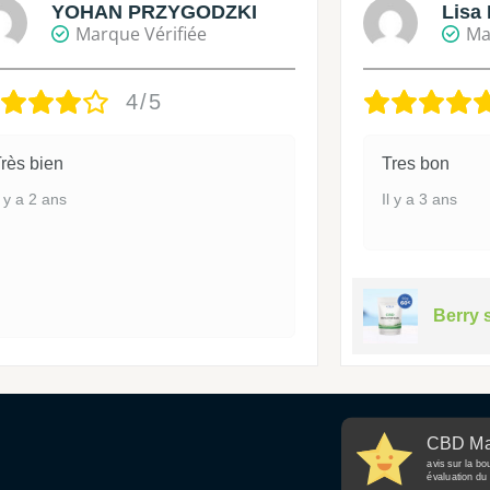
YOHAN PRZYGODZKI
Lisa 
Marque Vérifiée
Ma
4/5
rès bien
Tres bon
l y a 2 ans
Il y a 3 ans
Berry 
CBD Ma
avis sur la bo
évaluation du 