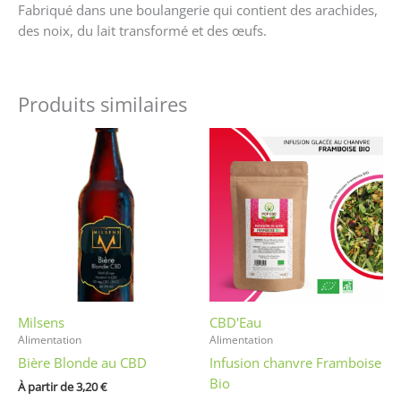
Fabriqué dans une boulangerie qui contient des arachides,
des noix, du lait transformé et des œufs.
Produits similaires
Ce
produit
a
plusieurs
variations.
Les
options
peuvent
être
Milsens
CBD'Eau
choisies
Alimentation
Alimentation
sur
Bière Blonde au CBD
Infusion chanvre Framboise
la
Bio
page
À partir de 
3,20
€