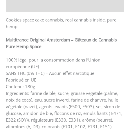
Renseignements
Cookies space cake cannabis, real cannabis inside, pure
hemp.
Multitrance Original Amsterdam – Gâteaux de Cannabis
Pure Hemp Space
100% légal pour la consommation dans l’Union
européenne (UE)
SANS THC (0% THC) – Aucun effet narcotique
Fabriqué en UE
Contenu: 180g
Ingrédients: farine de blé, sucre, graisse végétale (palme,
noix de coco), eau, sucre inverti, farine de chanvre, huile
végétale (navet), agents levants (E500, E503), sel, sirop de
glucose, amidon de blé, flocons de riz, émulsifiants ( E471,
E322 (SOY)), régulateurs (E330, E331), arôme (beurre),
vitamines (A, D3), colorants (E101, E102, E131, E151).