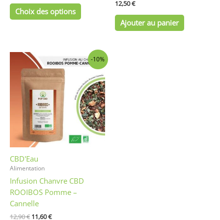
du
12,50
€
Choix des options
produit
Ajouter au panier
Le
Le
-10%
prix
prix
initial
actuel
était :
est :
12,90 €.
11,60 €.
CBD'Eau
Alimentation
Infusion Chanvre CBD
ROOIBOS Pomme –
Cannelle
12,90
€
11,60
€