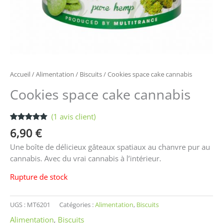
Accueil
/
Alimentation
/
Biscuits
/ Cookies space cake cannabis
Cookies space cake cannabis
(
1
avis client)
Noté
1
5.00
6,90
€
sur 5
basé sur
Une boîte de délicieux gâteaux spatiaux au chanvre pur au
notation
client
cannabis. Avec du vrai cannabis à l’intérieur.
Rupture de stock
UGS :
MT6201
Catégories :
Alimentation
,
Biscuits
Alimentation
,
Biscuits