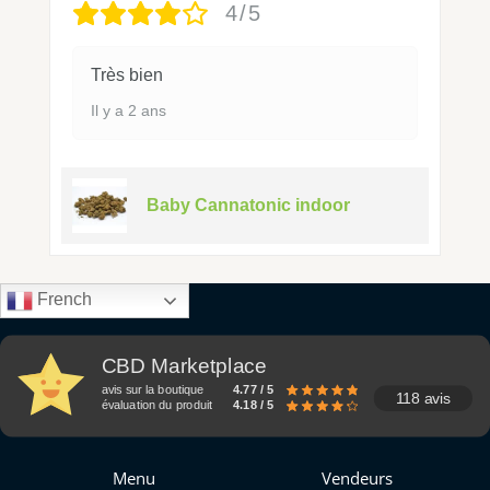
4/5
Très bien
Il y a 2 ans
Baby Cannatonic indoor
French
CBD Marketplace
avis sur la boutique
4.77 / 5
118 avis
évaluation du produit
4.18 / 5
Menu
Vendeurs