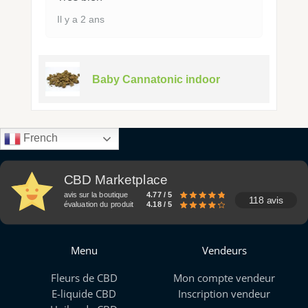
Il y a 2 ans
Baby Cannatonic indoor
French
CBD Marketplace
avis sur la boutique
4.77 / 5
118 avis
évaluation du produit
4.18 / 5
Menu
Vendeurs
Fleurs de CBD
Mon compte vendeur
E-liquide CBD
Inscription vendeur