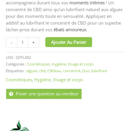
accompagnera durant tous vos
moments intimes
! Un
concentré de CBD ainsi qu’un lubrifiant naturel aux algues
pour des moments toute en sensualité. Appliquez en
additif au lubrifiant le concentré de CBD pour un superbe
lâcher-prise durant vos
ébats amoureux
.
Ajouter Au Panier
-
+
UGS :
QYFL002
Catégories :
Cosmétiques
,
Hygiène
,
Visage et corps
Étiquettes :
algues
,
cbd
,
CBDeau
,
concentré
,
Duo
,
lubrifiant
Cosmétiques
,
Hygiène
,
Visage et corps
Poser une question au vendeur