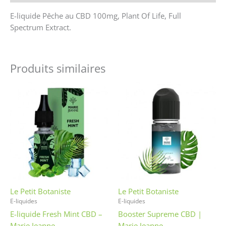
E-liquide Pêche au CBD 100mg, Plant Of Life, Full
Spectrum Extract.
Produits similaires
Ce
Ce
produit
produit
a
a
plusieurs
plusieurs
variations.
variations
Les
Les
options
options
peuvent
peuvent
être
être
Le Petit Botaniste
Le Petit Botaniste
choisies
choisies
E-liquides
E-liquides
sur
sur
E-liquide Fresh Mint CBD –
Booster Supreme CBD |
la
la
Marie Jeanne
Marie Jeanne