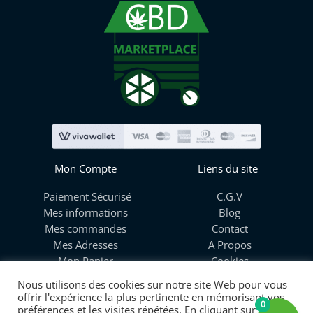
Mon Compte
Liens du site
Paiement Sécurisé
C.G.V
Mes informations
Blog
Mes commandes
Contact
Mes Adresses
A Propos
Mon Panier
Cookies
Livraison
Nous utilisons des cookies sur notre site Web pour vous
offrir l'expérience la plus pertinente en mémorisant vos
0
préférences et les visites répétées. En cliquant sur