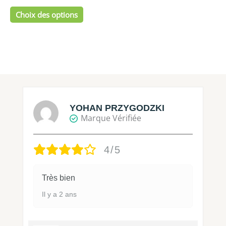
produit
Choix des options
YOHAN PRZYGODZKI
Marque Vérifiée
4/5
Très bien
Il y a 2 ans