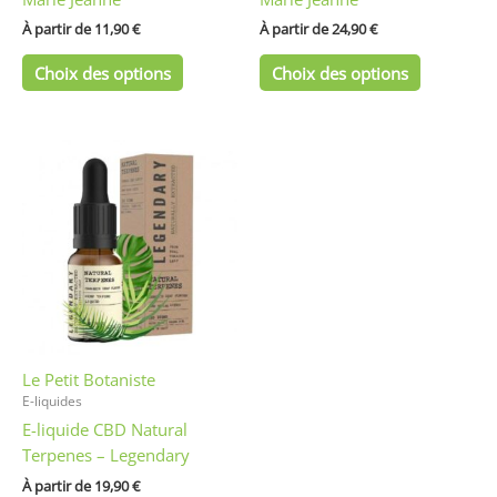
page
page
du
du
À partir de 
11,90
€
À partir de 
24,90
€
produit
produit
Choix des options
Choix des options
Ce
produit
a
plusieurs
variations.
Les
options
peuvent
être
Le Petit Botaniste
choisies
E-liquides
sur
E-liquide CBD Natural
la
Terpenes – Legendary
page
du
À partir de 
19,90
€