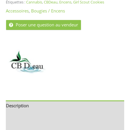
Étiquettes :
Cannabis
,
CBDeau
,
Encens
,
Girl Scout Cookies
Accessoires
,
Bougies / Encens
Poser une question au vendeur
Description
Brand
Avis (0)