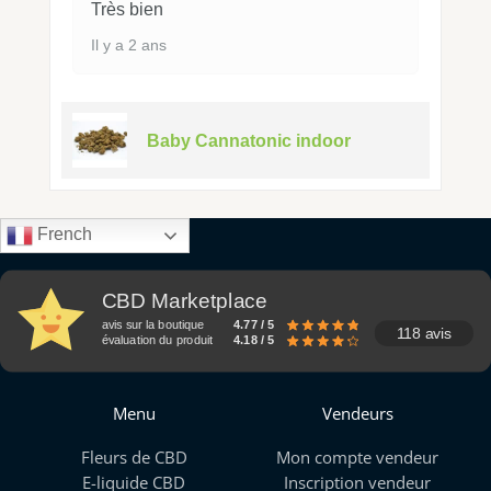
Très bien
Il y a 2 ans
Baby Cannatonic indoor
French
CBD Marketplace
avis sur la boutique
4.77 / 5
118 avis
évaluation du produit
4.18 / 5
Menu
Vendeurs
Fleurs de CBD
Mon compte vendeur
E-liquide CBD
Inscription vendeur