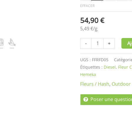
EFFACER
54,90
€
5,49
€
/
g
-
+
Aj
UGS :
FFRFD05
Catégori
Étiquettes :
Diesel
,
Fleur 
Hemeka
Fleurs / Hash
,
Outdoor
Poser une questio