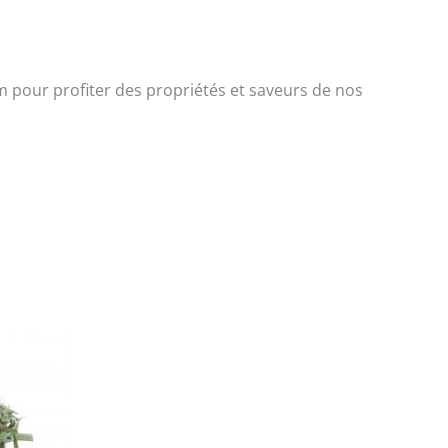
pour profiter des propriétés et saveurs de nos
Ce
produit
a
plusieurs
variations.