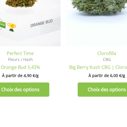
Les
options
peuvent
être
choisies
sur
la
Perfect Time
Clorofilla
page
Fleurs / Hash
CBG
du
Orange Bud 5,43%
Big Berry Kush CBG | Cloro
produit
À partir de 
4,90
€
/
g
À partir de 
6,00
€
/
g
Choix des options
Choix des options