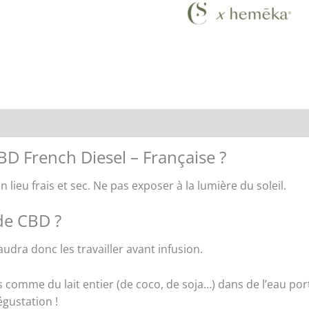
rand
Avis (0)
Store Policies
Renseignements
D French Diesel – Française ?
 lieu frais et sec. Ne pas exposer
à
la lumi
è
re du soleil.
de CBD ?
udra donc les travailler avant infusion.
s comme du lait entier (de coco, de soja…) dans de l’eau port
égustation !