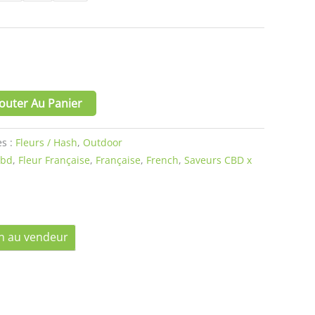
outer Au Panier
es :
Fleurs / Hash
,
Outdoor
Cbd
,
Fleur Française
,
Française
,
French
,
Saveurs CBD x
n au vendeur