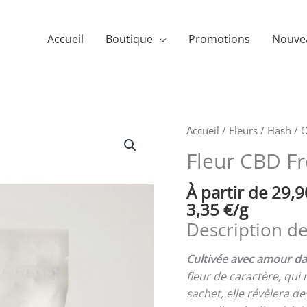
Accueil
Boutique
Promotions
Nouve
quantité
Accueil
/
Fleurs / Hash
/
O
de
Fleur CBD Fr
Fleur
CBD
À partir de 
29,
French
3,35
€
/
g
Diesel
Description de
-
Française
Cultivée avec amour d
fleur de caractère, qui
sachet, elle révèlera d