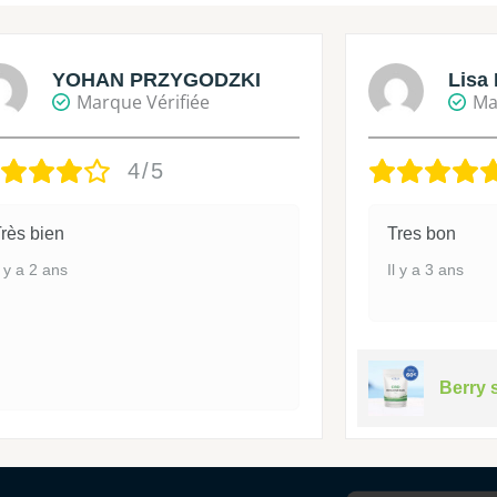
YOHAN PRZYGODZKI
Lisa 
Marque Vérifiée
Ma
4/5
rès bien
Tres bon
l y a 2 ans
Il y a 3 ans
Berry 