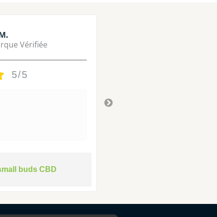
M.
Lisa M.
rque Vérifiée
Marque Vérifié
5/5
5/5
Tres bon
Il y a 3 ans
small buds CBD