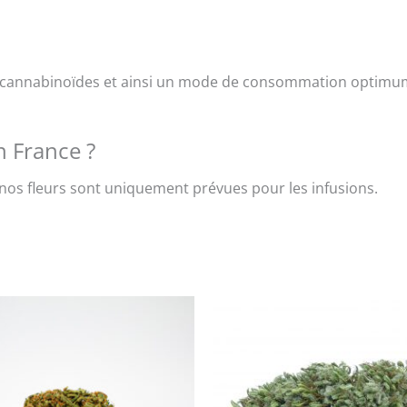
 cannabinoïdes et ainsi un mode de consommation optimum 
n France ?
nos fleurs sont uniquement prévues pour les infusions.
Ce
produit
a
plusieurs
variations.