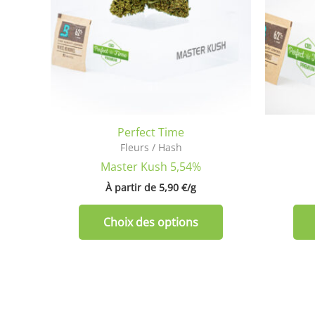
Les
options
peuvent
être
choisies
sur
la
Perfect Time
page
Fleurs / Hash
du
Master Kush 5,54%
produit
À partir de 
5,90
€
/
g
Choix des options