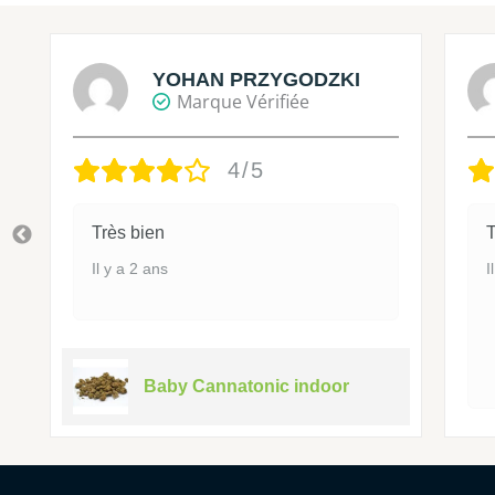
YOHAN PRZYGODZKI
Marque Vérifiée
4/5
Très bien
T
Il y a 2 ans
I
Baby Cannatonic indoor