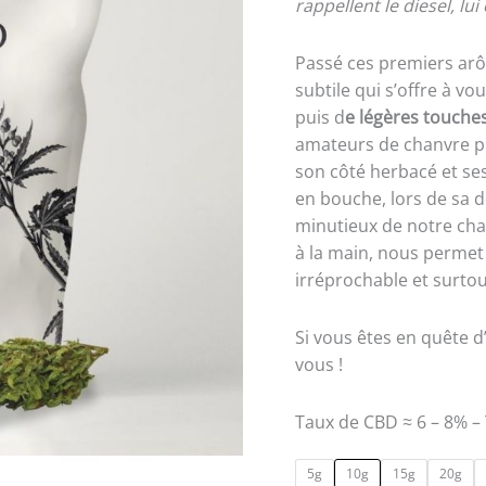
rappellent le diesel, lui
Passé ces premiers arô
subtile qui s’offre à v
puis d
e légères touche
amateurs de chanvre pl
son côté herbacé et se
en bouche, lors de sa dé
minutieux de notre chan
à la main, nous permet
irréprochable et surtout
Si vous êtes en quête d’
vous !
Taux de CBD ≈ 6 – 8% –
5g
10g
15g
20g