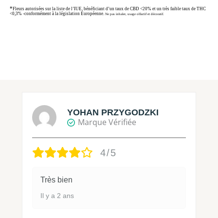
*
Fleurs autorisées sur la liste de l’IUE, bénéficiant d’un taux de CBD <20% et un très faible taux de THC
<0,3% -conformément à la législation Européenne.
Ne pas inhaler, usage olfactif et décoratif.
YOHAN PRZYGODZKI
Marque Vérifiée
4/5
Très bien
Il y a 2 ans