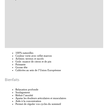
Informations complémentaires
Brand
Avis (0)
Conditions Générales de Ventes Everweeday
Renseignements
100% naturelles
Couleur verte avec reflet marron
Arômes: terreux et sucrés
Goût: nuance de citron et de pin
Puissante
Grosse tête
Cultivées au sein de l’Union Européenne
Bienfaits
Relaxation profonde
Soulagement
Réduit l’anxiété
Apaise les douleurs articulaires et musculaires
Aide à la concentration
Permet de réguler vos cycles du sommeil