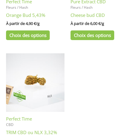
Perfect Time
Pure Extract CBD
choisies
choisies
Fleurs / Hash
Fleurs / Hash
sur
sur
Orange Bud 5,43%
Cheese bud CBD
la
la
page
page
À partir de 
4,90
€
/
g
À partir de 
6,00
€
/
g
du
du
Choix des options
Choix des options
produit
produit
Ce
produit
a
plusieurs
variations.
Les
options
peuvent
être
Perfect Time
choisies
CBD
sur
TRIM CBD ou NLX 3,32%
la