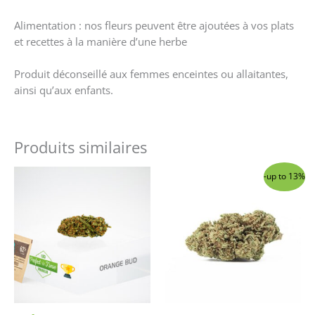
Alimentation : nos fleurs peuvent être ajoutées à vos plats
et recettes à la manière d’une herbe
Produit déconseillé aux femmes enceintes ou allaitantes,
ainsi qu’aux enfants.
Produits similaires
Ce
Ce
-up to 13%
produit
produit
a
a
plusieurs
plusieurs
variations.
variations
Les
Les
options
options
peuvent
peuvent
être
être