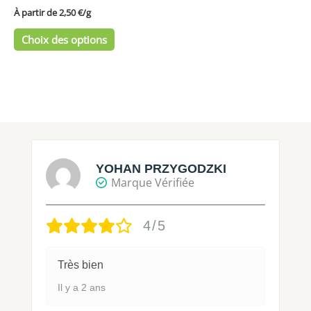
page
À partir de 
2,50
€
/
g
du
Choix des options
produit
YOHAN PRZYGODZKI
Marque Vérifiée
4/5
Très bien
Il y a 2 ans