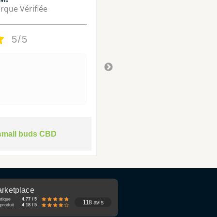
rque Vérifiée
Marque Vérifié
5/5
5/5
Tres bon
Il y a 3 ans
small buds CBD
rketplace
utique
4.77 / 5
118 avis
produit
4.18 / 5