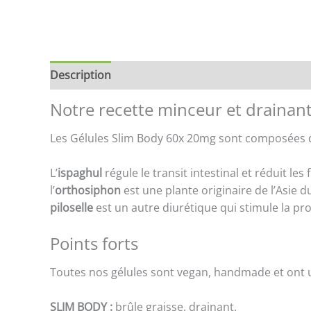
Description
Brand
Avis (0)
Store Policies
Notre recette minceur et drainan
Les Gélules Slim Body 60x 20mg sont composées de 
L’
ispaghul
régule le transit intestinal et réduit le
l’
orthosiphon
est une plante originaire de l’Asie d
piloselle
est un autre diurétique qui stimule la prod
Points forts
Toutes nos gélules sont vegan, handmade et ont 
SLIM BODY :
brûle graisse, drainant.