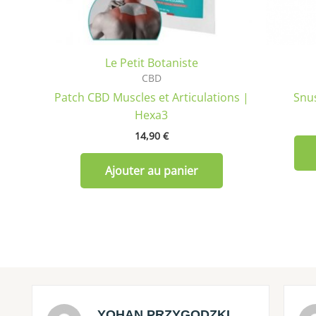
Le Petit Botaniste
CBD
Patch CBD Muscles et Articulations |
Snus
Hexa3
14,90
€
Ajouter au panier
YOHAN PRZYGODZKI