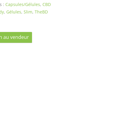
s :
Capsules/Gélules
,
CBD
dy
,
Gélules
,
Slim
,
TheBD
n au vendeur