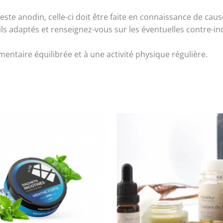
este anodin, celle-ci doit être faite en connaissance de caus
ils adaptés et renseignez-vous sur les éventuelles contre-i
mentaire équilibrée et à une activité physique régulière.
Le
Le
Ce
prix
pri
produit
initial
act
a
était :
est 
95,60 €.
84,
plusieurs
variations.
Les
options
peuvent
être