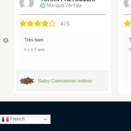
Marque Vérifiée
4/5
Très bien
T
Il y a 2 ans
I
Baby Cannatonic indoor
French