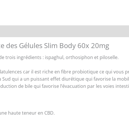
Renseignements
te des Gélules Slim Body 60x 20mg
trois ingrédients : ispaghul, orthosiphon et piloselle.
s flatulences car il est riche en fibre probiotique ce qui vou
u Sud qui a un puissant effet diurétique qui favorise la mobil
uction de bile qui favorise l’évacuation par les voies intest
une haute teneur en CBD.