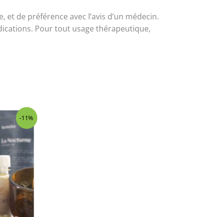
e, et de préférence avec l’avis d’un médecin.
ndications. Pour tout usage thérapeutique,
-11%
x
uel
:
90 €.