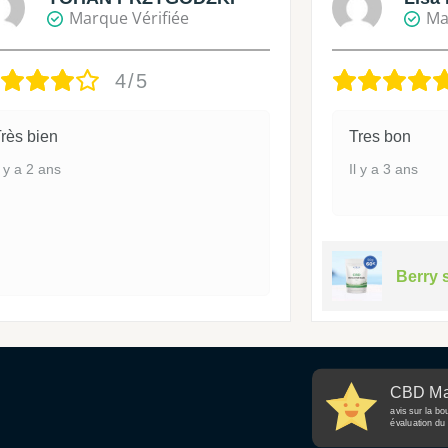
Marque Vérifiée
Ma
4/5
rès bien
Tres bon
l y a 2 ans
Il y a 3 ans
Berry 
CBD Ma
avis sur la bo
évaluation du 