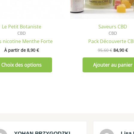
choisies
sur
la
Le Petit Botaniste
Saveurs CBD
page
CBD
CBD
du
 nicotine Menthe Forte
Pack Découverte C
produit
À partir de 
8,90
€
95,60
€
84,90
€
Choix des options
Ajouter au panier
YOHAN PRZYGODZKI
Lisa 