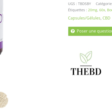
UGS :
TBDSBY
Catégorie
Étiquettes :
20mg
,
60x
,
Bo
Capsules/Gélules
,
CBD
Poser une questio