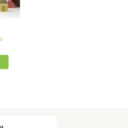
BD
M.
Lisa M.