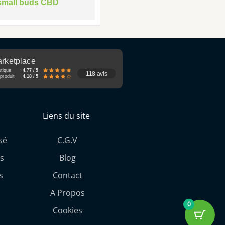
small buds CBD
rketplace
utique
4.77 / 5
118 avis
produit
4.18 / 5
Liens du site
sé
C.G.V
s
Blog
s
Contact
A Propos
0
Cookies