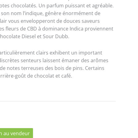
otes chocolatés. Un parfum puissant et agréable.
e son nom l’indique, génère énormément de
 clair vous envelopperont de douces saveurs
Ces fleurs de CBD à dominance Indica proviennent
Chocolate Diesel et Sour Dubb.
ticulièrement clairs exhibent un important
iscrètes senteurs laissent émaner des arômes
e notes terreuses des bois de pins. Certains
rrière-goût de chocolat et café.
n au vendeur