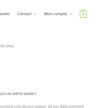
autés
Contact
Mon compte
0
illa Glue
urs en lettre suivie )
pportera une douce saveur de pin délicatement