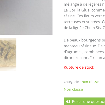
mélangé à de légères n
La Gorilla Glue, comm
résine. Ces fleurs vert
terreuses et sucrées. 
de la lignée Chem Sis, 
De beaux bourgeons par
manteau résineux. De d
d’agrumes, combinées d
diront reconnaître un a
Rupture de stock
Catégorie :
Non classé
Non classé
Poser une questio