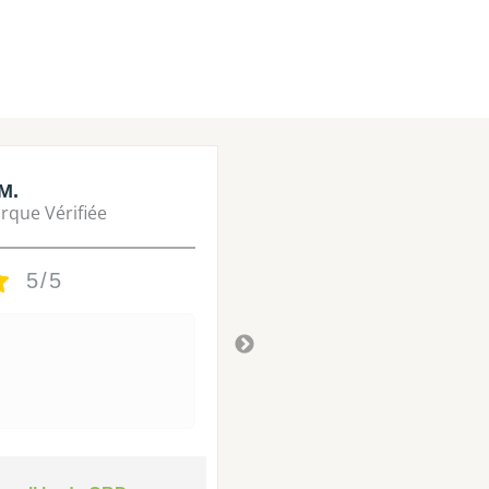
M.
Lisa M.
rque Vérifiée
Marque Vérifié
5/5
5/5
Tres bon
Il y a 3 ans