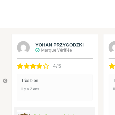
YOHAN PRZYGODZKI
Marque Vérifiée
4/5
Très bien
T
Il y a 2 ans
I