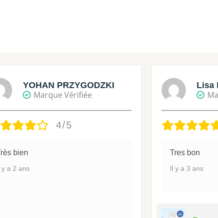
YOHAN PRZYGODZKI
Lisa 
Marque Vérifiée
Ma
4/5
rès bien
Tres bon
l y a 2 ans
Il y a 3 ans