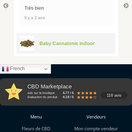
Très bien
Il y a 2 ans
Baby Cannatonic indoor
French
CBD Marketplace
avis sur la boutique
4.77 / 5
118 avis
évaluation du produit
4.18 / 5
Menu
Vendeurs
Fleurs de CBD
Mon compte vendeur