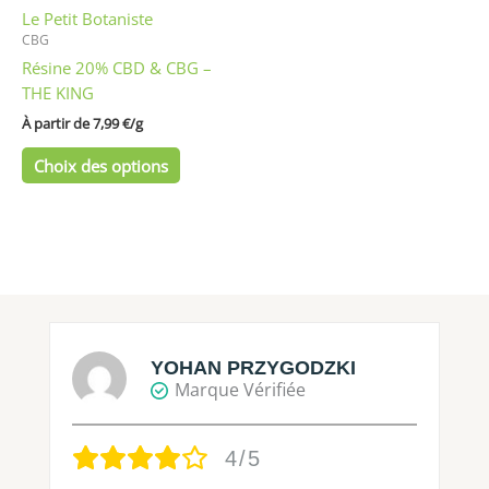
Le Petit Botaniste
choisies
CBG
sur
Résine 20% CBD & CBG –
la
THE KING
page
du
À partir de 
7,99
€
/
g
produit
Choix des options
YOHAN PRZYGODZKI
Marque Vérifiée
4/5