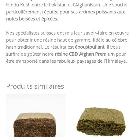
Hindu Kush entre le Pakistan et l’Afghanistan. Une souche
particulièrement réputée pour ses
arômes puissants aux
notes boisées et épicées
.
Nos spécialistes suisses ont mis leur savoir-faire en œuvre
pour obtenir une résine haut de gamme, fidèle au célèbre
hash traditionnel. Le résultat est
époustouflant
. Il vous
suffira de goûter notre
résine CBD Afghan Premium
pour
être transporté dans les fabuleux paysages de l’Himalaya.
Produits similaires
Ce
Ce
produit
produit
a
a
plusieurs
plusieurs
variations.
variations
Les
Les