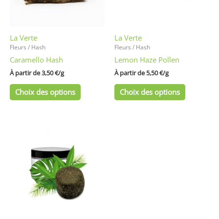
options
options
peuvent
peuvent
être
être
La Verte
La Verte
choisies
choisies
Fleurs / Hash
Fleurs / Hash
sur
sur
Caramello Hash
Lemon Haze Pollen
la
la
page
page
À partir de 
3,50
€
/
g
À partir de 
5,50
€
/
g
du
du
Choix des options
Choix des options
produit
produit
Ce
produit
a
plusieurs
variations.
Les
options
peuvent
être