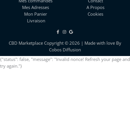
Mes commandes
Contact
Mes Adresses
A Propos
Mon Panier
Cookies
Livraison
CBD Marketplace Copyright © 2026 | Made with love By
Cobos Diffusion
{"status": false, "message": "Invalid nonce! Refresh your page and
try again."}