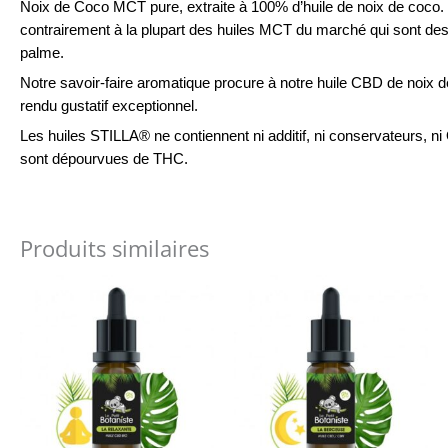
Noix de Coco MCT pure, extraite à 100% d’huile de noix de coco.
contrairement à la plupart des huiles MCT du marché qui sont des
palme.
Notre savoir-faire aromatique procure à notre huile CBD de noix 
rendu gustatif exceptionnel.
Les huiles STILLA® ne contiennent ni additif, ni conservateurs, n
sont dépourvues de THC.
Produits similaires
Ce
Ce
produit
produit
a
a
plusieurs
plusieurs
variations.
variations
Les
Les
options
options
peuvent
peuvent