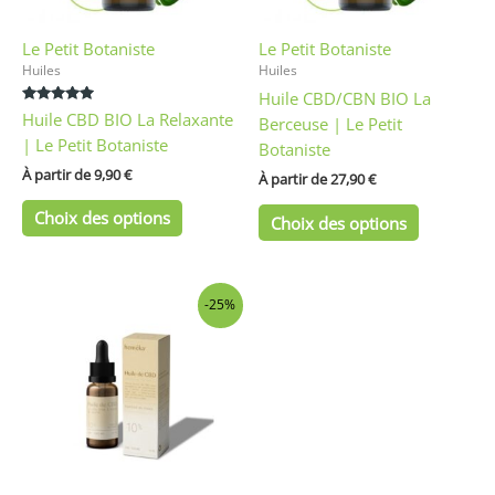
être
être
Le Petit Botaniste
Le Petit Botaniste
choisies
choisies
Huiles
Huiles
sur
sur
Huile CBD/CBN BIO La
la
la
Note
Huile CBD BIO La Relaxante
Berceuse | Le Petit
page
page
5.00
sur 5
| Le Petit Botaniste
Botaniste
du
du
À partir de 
9,90
€
produit
produit
À partir de 
27,90
€
Choix des options
Choix des options
Ce
-25%
produit
a
plusieurs
variations.
Les
options
peuvent