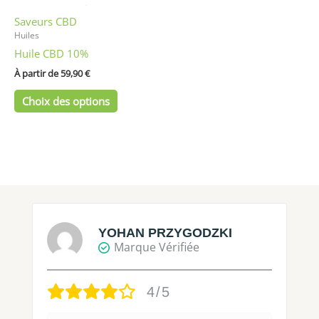
être
Saveurs CBD
choisies
Huiles
sur
Huile CBD 10%
la
page
À partir de 
59,90
€
du
Choix des options
produit
YOHAN PRZYGODZKI
Marque Vérifiée
4/5