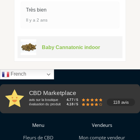
Très bien
Il y a 2 ans
Baby Cannatonic indoor
French
CBD Marketplace
avis sur la boutique
4.77 / 5
118 avis
évaluation du produit
4.18 / 5
Menu
Vendeurs
Fleurs de CBD
Mon compte vendeur