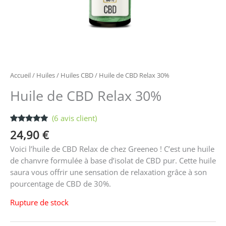
Accueil
/
Huiles
/
Huiles CBD
/ Huile de CBD Relax 30%
Huile de CBD Relax 30%
(
6
avis client)
Noté
6
5.00
24,90
€
sur 5
basé sur
Voici l’huile de CBD Relax de chez Greeneo ! C’est une huile
notations
client
de chanvre formulée à base d’isolat de CBD pur. Cette huile
saura vous offrir une sensation de relaxation grâce à son
pourcentage de CBD de 30%.
Rupture de stock