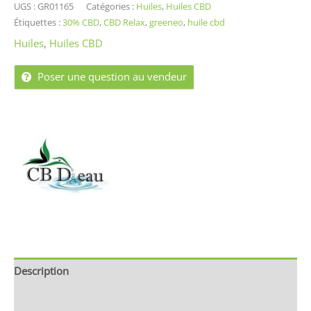
UGS :
GR01165
Catégories :
Huiles
,
Huiles CBD
Étiquettes :
30% CBD
,
CBD Relax
,
greeneo
,
huile cbd
Huiles
,
Huiles CBD
Poser une question au vendeur
Description
Brand