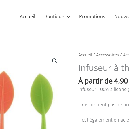
Accueil
Boutique
Promotions
Nouve
quantité
Accueil
/
Accessoires
/
Acc
de
Infuseur à t
Infuseur
à
À partir de 
4,9
thé
Infuseur 100% silicone (
en
forme
Il ne contient pas de p
de
feuille
Il est également en aci