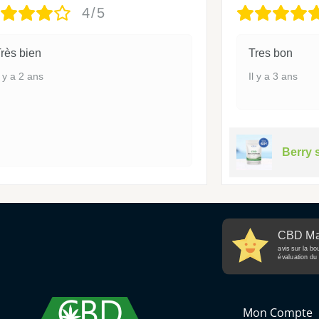
4/5
rès bien
Tres bon
l y a 2 ans
Il y a 3 ans
Berry 
CBD Ma
avis sur la bo
évaluation du 
Mon Compte