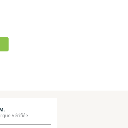
M.
Lisa M.
rque Vérifiée
Marque Vérifié