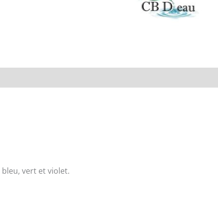
rand
Avis (0)
Store Policies
Renseignements
leu, vert et violet.