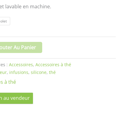
on et lavable en machine.
iolet
outer Au Panier
ies :
Accessoires
,
Accessoires à thé
seur
,
infusions
,
silicone
,
thé
s à thé
n au vendeur