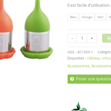
Il est facile d’utilisati
Bleu
Orange
Vert
V
-
+
Aj
UGS :
AC1503-1
Catégor
Étiquettes :
CBDeau
,
Infu
Accessoires
,
Accessoire
Poser une questio