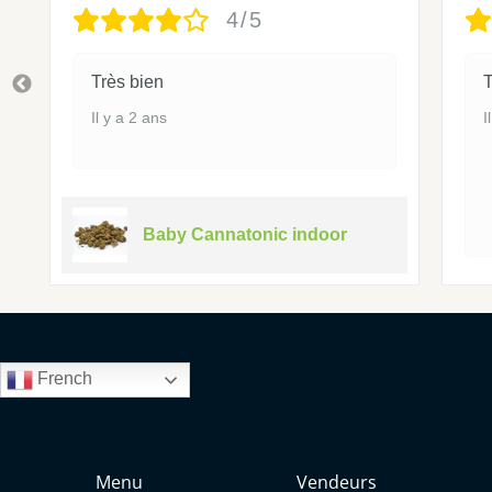
4/5
Très bien
T
Il y a 2 ans
I
Baby Cannatonic indoor
French
Menu
Vendeurs