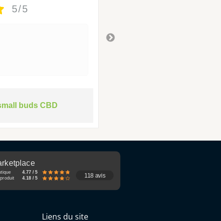
5/5
5/5
Tres bon
Il y a 3 ans
small buds CBD
rketplace
utique
4.77 / 5
118 avis
produit
4.18 / 5
Liens du site