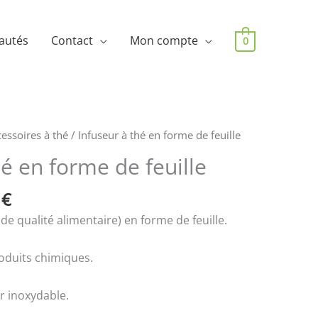
autés
Contact
Mon compte
0
essoires à thé
/ Infuseur à thé en forme de feuille
hé en forme de feuille
0
€
de qualité alimentaire) en forme de feuille.
roduits chimiques.
er inoxydable.