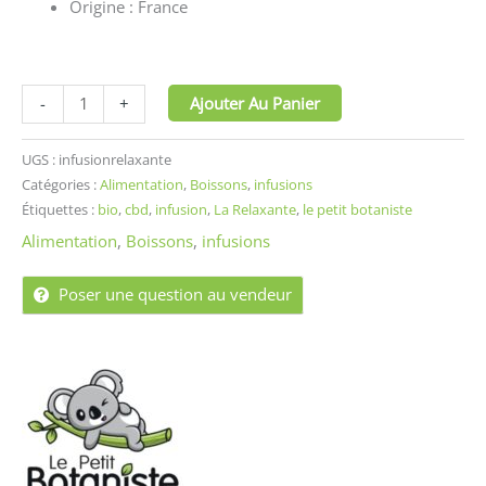
Origine : France
Ajouter Au Panier
-
+
UGS :
infusionrelaxante
Catégories :
Alimentation
,
Boissons
,
infusions
Étiquettes :
bio
,
cbd
,
infusion
,
La Relaxante
,
le petit botaniste
Alimentation
,
Boissons
,
infusions
Poser une question au vendeur