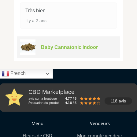
Très bien
Il y a 2 ans
Baby Cannatonic indoor
French
CBD Marketplace
avis sur la boutique
4.77 / 5
118 avis
évaluation du produit
4.18 / 5
Menu
Vendeurs
Fleurs de CBD
Mon compte vendeur