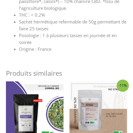
passiflore*, cassis*) – 10% chanvre CBD. *Issu de
l‘agriculture biologique.
THC
: < 0.2%
Sachet hermétique refermable de 50g permettant de
faire 25 tasses
Posologie : 1 à plusieurs tasses en journée et en
soirée
Origine : France
Produits similaires
Le
Le
-11%
prix
prix
initial
actuel
était :
est :
8,90 €.
7,90 €.