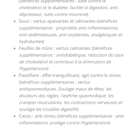
(
bénéfices supplémentaires
: lutte contre le
cholestérol et le diabète, facilite la digestion, anti-
dépresseur, lutte contre insomnie
)
Souci : vertus apaisantes et calmantes (
bénéfices
supplémentaires
: propriétés anti-inflammatoires,
anti-
œdémateuses, anti-oxydantes, analgésiques et
hydratantes
)
Feuilles de mûre : vertus calmantes (
bénéfices
supplémentaire
s : antidiabétique, réduction du taux
de cholestérol et contribue à la diminution de
l’hypertension
)
Passiflore : effet tranquillisant, agit contre le stress
(
bénéfices supplémentaires
: vertus
antispasmodiques. Soulage maux de têtes, les
douleurs des règles, l’asthme spasmodique, les
crampes musculaires, les contractions nerveuses et
soulage les troubles digestifs
)
Cassis : anti-stress (
bénéfices supplémentaires
: anti-
inflammatoire, protège contre l’hypertension
)