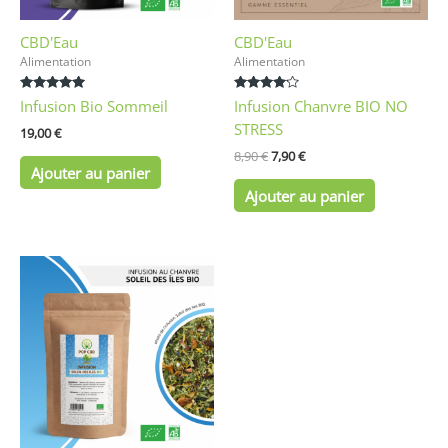
CBD'Eau
CBD'Eau
Alimentation
Alimentation
Note
Note
Infusion Bio Sommeil
Infusion Chanvre BIO NO
5.00
4.00
sur 5
sur 5
STRESS
19,00
€
8,90
€
7,90
€
Ajouter au panier
Ajouter au panier