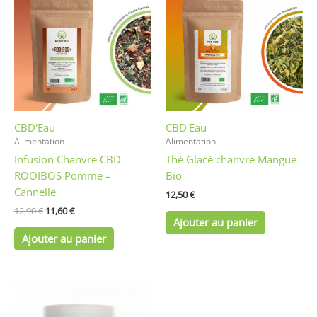
initial
actuel
était :
est :
12,90 €.
11,60 €.
CBD'Eau
CBD'Eau
Alimentation
Alimentation
Infusion Chanvre CBD
Thé Glacé chanvre Mangue
ROOIBOS Pomme –
Bio
Cannelle
12,50
€
12,90
€
11,60
€
Ajouter au panier
Ajouter au panier