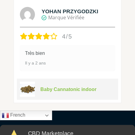
YOHAN PRZYGODZKI
Marque Vérifiée
4/5
Très bien
Il y a 2 ans
Baby Cannatonic indoor
French
CBD Marketplace