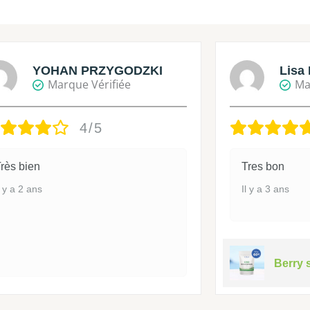
YOHAN PRZYGODZKI
Lisa 
Marque Vérifiée
Ma
4/5
rès bien
Tres bon
l y a 2 ans
Il y a 3 ans
Berry 