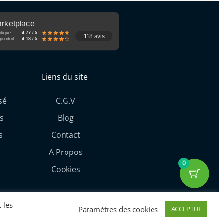
rketplace
utique
4.77 / 5
118 avis
produit
4.18 / 5
Liens du site
sé
C.G.V
s
Blog
s
Contact
A Propos
0
Cookies
 les
Paramètres des cookies
ACCEPTER
ith love By Cobos Diffusion