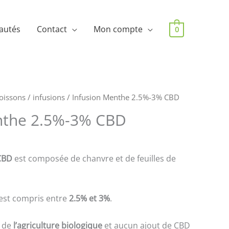
autés
Contact
Mon compte
0
oissons
/
infusions
/ Infusion Menthe 2.5%-3% CBD
nthe 2.5%-3% CBD
CBD
est composée de chanvre et de feuilles de
est compris entre
2.5% et 3%
.
e de
l’agriculture
biologique
et aucun ajout de CBD