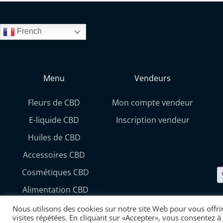
French
Menu
Vendeurs
Fleurs de CBD
Mon compte vendeur
E-liquide CBD
Inscription vendeur
Huiles de CBD
Accessoires CBD
Cosmétiques CBD
Alimentation CBD
Nous utilisons des cookies sur notre site Web pour vous offri
visites répétées. En cliquant sur «Accepter», vous consentez à 