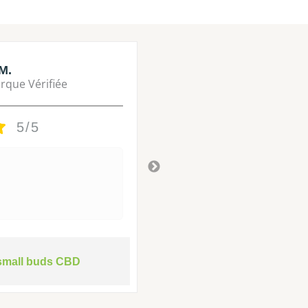
M.
Lisa M.
rque Vérifiée
Marque Vérifié
5/5
5/5
Tres bon
Il y a 3 ans
small buds CBD