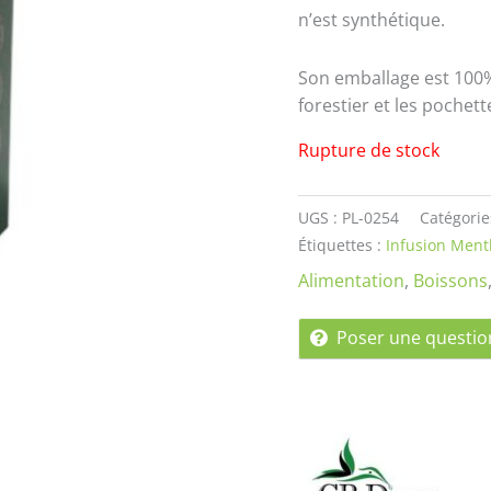
n’est synthétique.
Son emballage est 100
forestier et les pochet
Rupture de stock
UGS :
PL-0254
Catégorie
Étiquettes :
Infusion Men
Alimentation
,
Boissons
Poser une questio