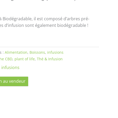
% Biodégradable, il est composé
d’arbres pré-
tes d’infusion sont également biodégradable !
s :
Alimentation
,
Boissons
,
infusions
the CBD
,
plant of life
,
Thé & Infusion
,
infusions
n au vendeur