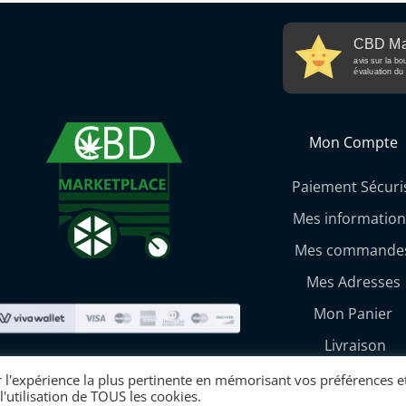
CBD Ma
avis sur la bo
évaluation du 
Mon Compte
Paiement Sécuri
Mes information
Mes commande
Mes Adresses
Mon Panier
Livraison
r l'expérience la plus pertinente en mémorisant vos préférences et
l'utilisation de TOUS les cookies.
CBD Marketplace Copyright © 2026 | Made w