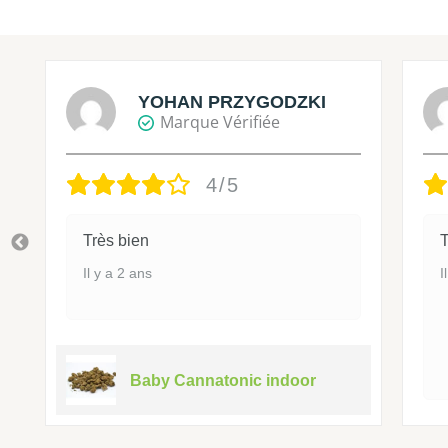
YOHAN PRZYGODZKI
Marque Vérifiée
4/5
Très bien
T
Il y a 2 ans
I
Baby Cannatonic indoor