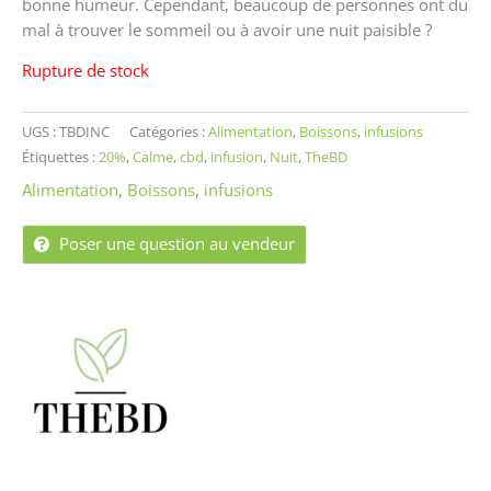
bonne humeur. Cependant, beaucoup de personnes ont du
mal à trouver le sommeil ou à avoir une nuit paisible ?
Rupture de stock
UGS :
TBDINC
Catégories :
Alimentation
,
Boissons
,
infusions
Étiquettes :
20%
,
Calme
,
cbd
,
infusion
,
Nuit
,
TheBD
Alimentation
,
Boissons
,
infusions
Poser une question au vendeur