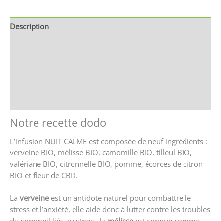
Description
Brand
Avis (0)
Store Policies
Renseignements
Notre recette dodo
L’infusion NUIT CALME est composée de neuf ingrédients :
verveine BIO, mélisse BIO, camomille BIO, tilleul BIO,
valériane BIO, citronnelle BIO, pomme, écorces de citron
BIO et fleur de CBD.
La
verveine
est un antidote naturel pour combattre le
stress et l’anxiété, elle aide donc à lutter contre les troubles
du sommeil liés au stress, la
mélisse
est connue comme