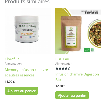
Produits similaires
Clorofilla
CBD'Eau
Alimentation
Alimentation
Memory- Infusion chanvre
Note
Infusion chanvre Digestion
et autres essences
4.00
sur 5
Bio
11,00
€
12,50
€
Ajouter au panier
Ajouter au panier