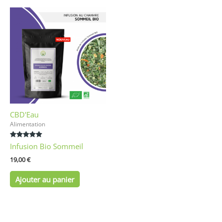
CBD'Eau
Alimentation
Note
Infusion Bio Sommeil
5.00
sur 5
19,00
€
Ajouter au panier