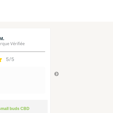
M.
Lisa M.
rque Vérifiée
Marque Vérifié
5/5
5/5
Tres bon
Il y a 3 ans
small buds CBD