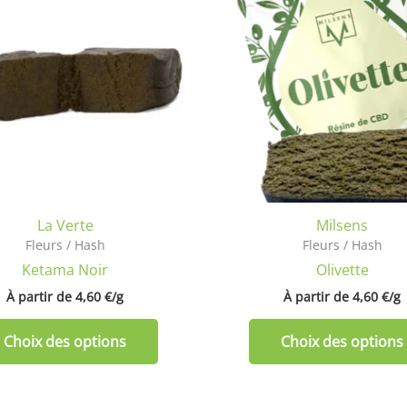
plusieurs
variations.
Les
options
peuvent
être
choisies
sur
la
La Verte
Milsens
page
Fleurs / Hash
Fleurs / Hash
du
Ketama Noir
Olivette
produit
À partir de 
4,60
€
/
g
À partir de 
4,60
€
/
g
Choix des options
Choix des options