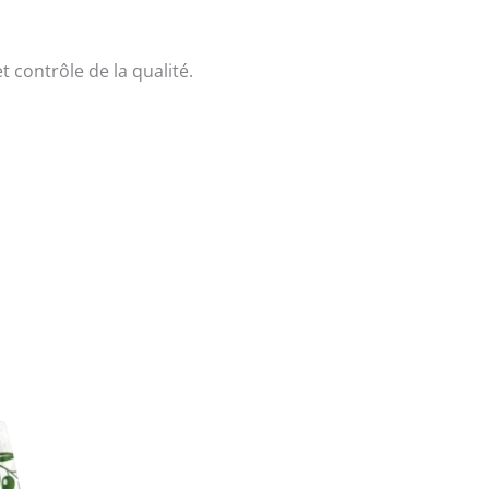
 contrôle de la qualité.
Ce
produit
a