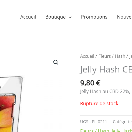
Accueil
Boutique
Promotions
Nouve
Accueil
/
Fleurs / Hash
/
J
Jelly Hash 
9,80
€
Jelly Hash au CBD 22%, 
Rupture de stock
UGS :
PL-0211
Catégorie
Fleurs / Hash
,
Jelly Has