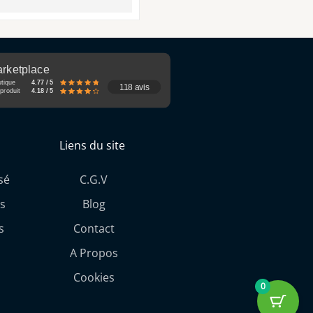
rketplace
utique
4.77 / 5
118 avis
produit
4.18 / 5
Liens du site
sé
C.G.V
s
Blog
s
Contact
A Propos
Cookies
0