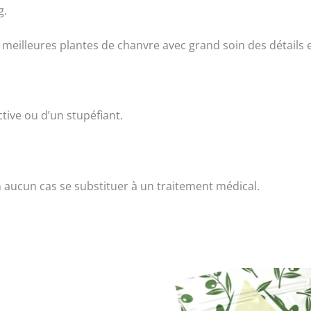
g.
eilleures plantes de chanvre avec grand soin des détails et
tive ou d’un stupéfiant.
 aucun cas se substituer à un traitement médical.
Ce
produit
a