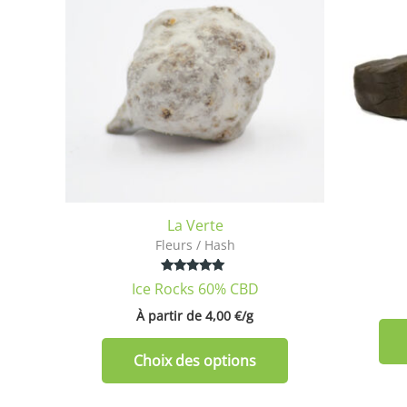
plusieurs
variations.
Les
options
peuvent
être
choisies
sur
la
La Verte
page
Fleurs / Hash
du
produit
Note
Ice Rocks 60% CBD
5.00
sur 5
À partir de 
4,00
€
/
g
Choix des options