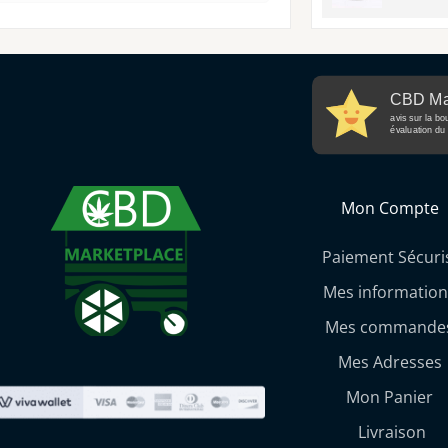
CBD Ma
avis sur la bo
évaluation du 
Mon Compte
Paiement Sécuri
Mes information
Mes commande
Mes Adresses
Mon Panier
Livraison