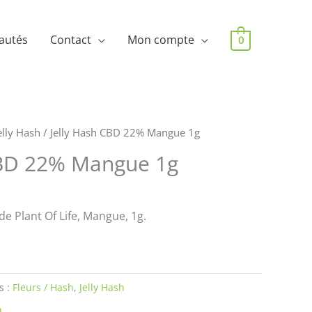
autés
Contact
Mon compte
0
elly Hash
/ Jelly Hash CBD 22% Mangue 1g
CBD 22% Mangue 1g
de Plant Of Life, Mangue, 1g.
s :
Fleurs / Hash
,
Jelly Hash
h