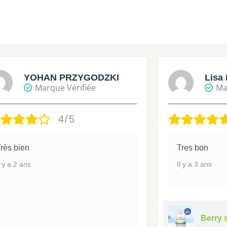
YOHAN PRZYGODZKI
Lisa 
Marque Vérifiée
Ma
4/5
rès bien
Tres bon
l y a 2 ans
Il y a 3 ans
Berry 