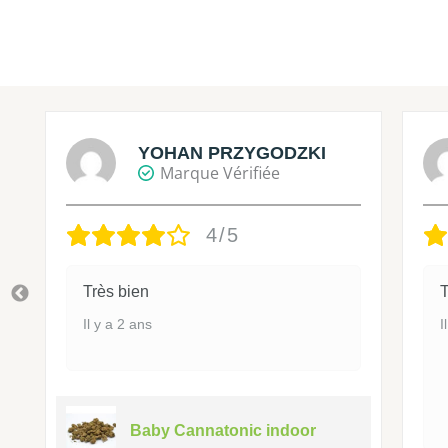
YOHAN PRZYGODZKI
Marque Vérifiée
4/5
Très bien
T
Il y a 2 ans
I
Baby Cannatonic indoor