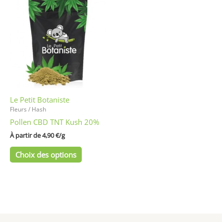
produit
a
plusieurs
variations.
Les
options
peuvent
être
Le Petit Botaniste
choisies
Fleurs / Hash
sur
Pollen CBD TNT Kush 20%
la
page
À partir de 
4,90
€
/
g
du
Choix des options
produit