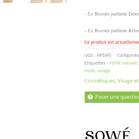
– Le Booster parfumé Detox, 
– Le Booster parfumé Relax,
Ce produit est actuelleme
UGS :
HPSW5
Catégories
Étiquettes :
100% naturel
huile
,
visage
Cosmétiques
,
Visage et
Poser une questio