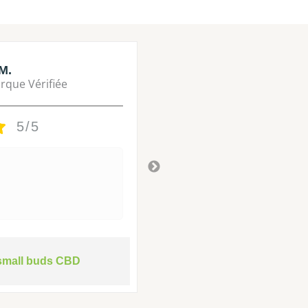
M.
Lisa M.
rque Vérifiée
Marque Vérifié
5/5
5/5
Tres bon
Il y a 3 ans
small buds CBD