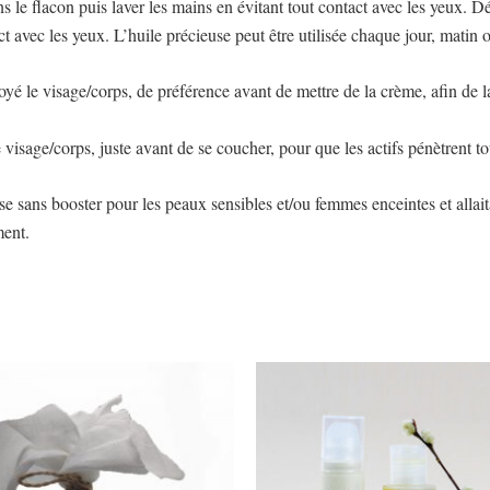
ns le flacon puis laver les mains en évitant tout contact avec les yeux.
t avec les yeux. L’huile précieuse peut être utilisée chaque jour, matin o
é le visage/corps, de préférence avant de mettre de la crème, afin de la
visage/corps, juste avant de se coucher, pour que les actifs pénètrent to
e sans booster pour les peaux sensibles et/ou femmes enceintes et allait
ment.
Le
Le
prix
pri
initial
act
était :
est 
59,80 €.
49,