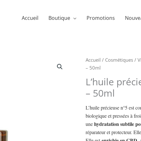
Accueil
Boutique
Promotions
Nouve
Accueil
/
Cosmétiques
/
V
– 50ml
L’huile préc
– 50ml
L’huile précieuse n°5 est co
biologique et pressées à fro
hydratation subtile
po
une
réparateur et protecteur. Ell
enrichie en CBD,
Elle est
a