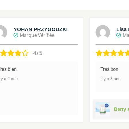
YOHAN PRZYGODZKI
Lisa 
Marque Vérifiée
Ma
4/5
rès bien
Tres bon
l y a 2 ans
Il y a 3 ans
Berry 