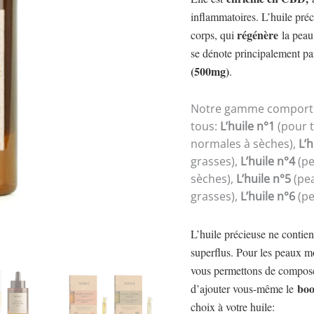
inflammatoires. L’huile préc
régénère
corps, qui
la peau 
se dénote principalement par
(500mg)
.
Notre gamme comporte 
tous:
L’huile
n°1
(pour t
normales à sèches),
L’
grasses),
L’huile
n°4
(pe
sèches),
L’huile
n°5
(pea
grasses),
L’huile
n°6
(pe
L’huile précieuse ne contien
superflus. Pour les peaux m
vous permettons de composer 
boo
d’ajouter vous-même le
choix à votre huile: