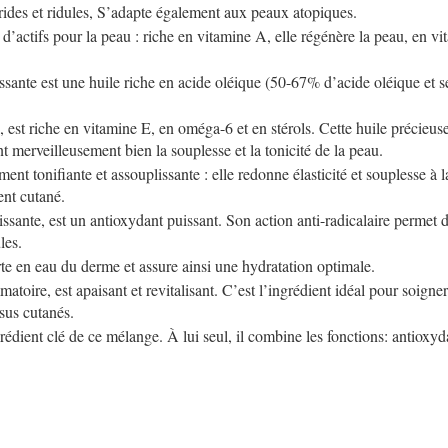
s rides et ridules, S’adapte également aux peaux atopiques.
 d’actifs pour la peau : riche en vitamine A, elle régénère la peau, en 
ssante est une huile riche en acide oléique (50-67% d’acide oléique et s
e, est riche en vitamine E, en oméga-6 et en stérols. Cette huile précieu
nt merveilleusement bien la souplesse et la tonicité de la peau.
ent tonifiante et assouplissante : elle redonne élasticité et souplesse à 
ment cutané.
ssante, est un antioxydant puissant. Son action anti-radicalaire permet de
ules.
erte en eau du derme et assure ainsi une hydratation optimale.
toire, est apaisant et revitalisant. C’est l’ingrédient idéal pour soigner
ssus cutanés.
édient clé de ce mélange. À lui seul, il combine les fonctions: antioxydan