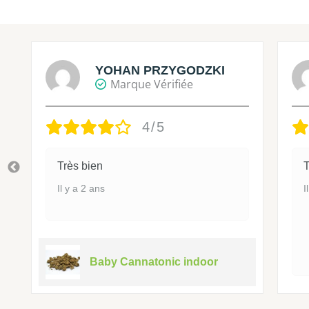
YOHAN PRZYGODZKI
Marque Vérifiée
4/5
Très bien
T
Il y a 2 ans
I
Baby Cannatonic indoor