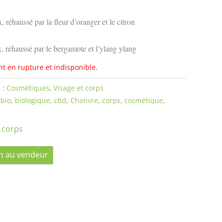
réhaussé par la fleur d’oranger et le citron
 réhaussé par le bergamote et l’ylang ylang
nt en rupture et indisponible.
 :
Cosmétiques
,
Visage et corps
,
bio
,
biologique
,
cbd
,
Chanvre
,
corps
,
cosmétique
,
 corps
n au vendeur