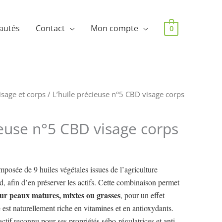
autés
Contact
Mon compte
0
isage et corps
/ L’huile précieuse n°5 CBD visage corps
ieuse n°5 CBD visage corps
mposée de 9 huiles végétales issues de l’agriculture
id, afin d’en préserver les actifs. Cette combinaison permet
ur peaux matures, mixtes ou grasses
, pour un effet
e est naturellement riche en vitamines et en antioxydants.
ctif reconnu pour ses propriétés sébo-régulatrices et anti-