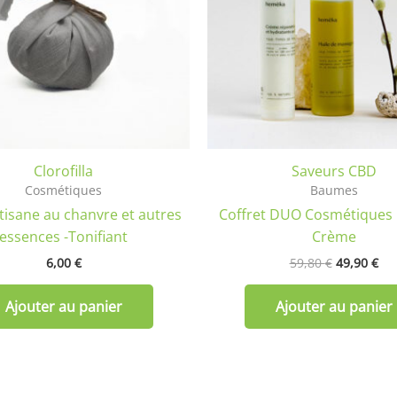
Clorofilla
Saveurs CBD
Cosmétiques
Baumes
tisane au chanvre et autres
Coffret DUO Cosmétiques :
essences -Tonifiant
Crème
6,00
€
59,80
€
49,90
€
Ajouter au panier
Ajouter au panier