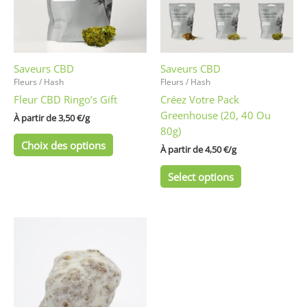
Les
Les
options
options
peuvent
peuvent
être
être
Saveurs CBD
Saveurs CBD
choisies
choisies
Fleurs / Hash
Fleurs / Hash
sur
sur
Fleur CBD Ringo’s Gift
Créez Votre Pack
la
la
Greenhouse (20, 40 Ou
page
page
À partir de 
3,50
€
/
g
80g)
du
du
Choix des options
produit
produit
À partir de 
4,50
€
/
g
Select options
Ce
produit
a
plusieurs
variations.
Les