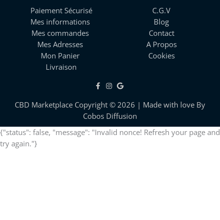
Paiement Sécurisé
C.G.V
Mes informations
Blog
Mes commandes
Contact
Mes Adresses
A Propos
Mon Panier
Cookies
Livraison
CBD Marketplace Copyright © 2026 | Made with love By
Cobos Diffusion
{"status": false, "message": "Invalid nonce! Refresh your page and
try again."}