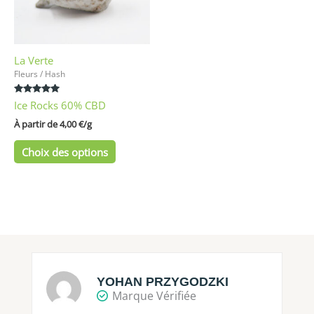
options
peuvent
être
La Verte
choisies
Fleurs / Hash
sur
la
Note
Ice Rocks 60% CBD
page
5.00
sur 5
À partir de 
4,00
€
/
g
du
produit
Choix des options
YOHAN PRZYGODZKI
Marque Vérifiée