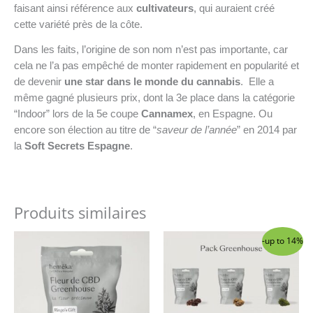
faisant ainsi référence aux
cultivateurs
, qui auraient créé
cette variété près de la côte.
Dans les faits, l’origine de son nom n’est pas importante, car
cela ne l’a pas empêché de monter rapidement en popularité et
de devenir
une star dans le monde du cannabis
. Elle a
même gagné plusieurs prix, dont la 3e place dans la catégorie
“Indoor” lors de la 5e coupe
Cannamex
, en Espagne. Ou
encore son élection au titre de “
saveur de l’année
” en 2014 par
la
Soft Secrets Espagne
.
Produits similaires
Ce
Ce
-up to 14%
produit
produit
a
a
plusieurs
plusieurs
variations.
variations.