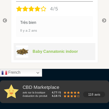
4/5
Très bien
Il y a 2 ans
Baby Cannatonic indoor
French
CBD Marketplace
avis sur la boutique
4.77 / 5
118 avis
évaluation du produit
4.18 / 5