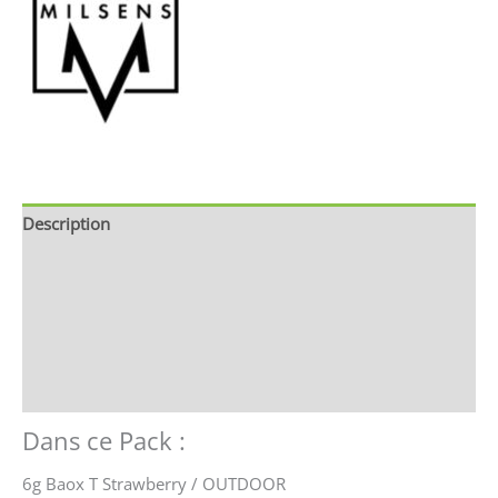
Description
Brand
Avis (0)
Store Policies
Renseignements
Dans ce Pack :
6g Baox T Strawberry / OUTDOOR