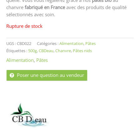
chanvre
fabriqué en France
avec des produits de qualité
sélectionnés avec soin.
Rupture de stock
UGS :
CBD022
Catégories :
Alimentation
,
Pâtes
Étiquettes :
500g
,
CBDeau
,
Chanvre
,
Pâtes nids
Alimentation
,
Pâtes
Poser une question au vendeur