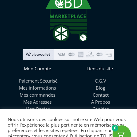
Mon Compte
Liens du site
Paiement Sécurisé
C.G.V
Mes informations
Blog
Mes commandes
Contact
Mes Adresses
A Propos
Mon Panier
Cookies
Livraison
Nous utilisons des cookies sur notre site Web pour vous
offrir l'expérience la plus pertinente en mémorisant vos
0
préférences et les visites répétées. En cliquant sur
«Accepter», vous consentez à l'utilisation de TOUS les