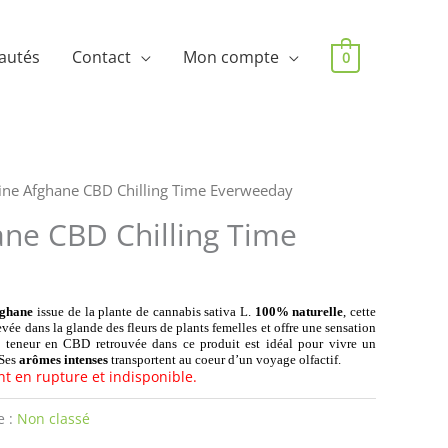
autés
Contact
Mon compte
0
ine Afghane CBD Chilling Time Everweeday
ane CBD Chilling Time
fghane
issue de la plante de cannabis sativa L.
100% naturelle
, cette
vée dans la glande des fleurs de plants femelles et offre une sensation
a teneur en CBD retrouvée dans ce produit est idéal pour vivre un
 Ses
arômes intenses
transportent au coeur d’un voyage olfactif.
nt en rupture et indisponible.
e :
Non classé