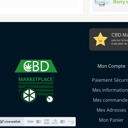
Berry 
CBD Ma
avis sur la bo
évaluation du 
Mon Compte
Paiement Sécuri
Mes information
Mes commande
Mes Adresses
Mon Panier