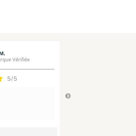
M.
Lisa M.
rque Vérifiée
Marque Vérifié
5/5
5/5
Tres bon
Il y a 3 ans