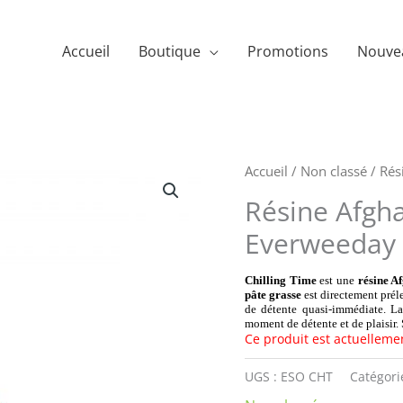
Accueil
Boutique
Promotions
Nouve
Accueil
/
Non classé
/ Rés
Résine Afgh
Everweeday
Chilling Time
est une
résine A
pâte grasse
est directement préle
de détente quasi-immédiate. L
moment de détente et de plaisir.
Ce produit est actuelleme
UGS :
ESO CHT
Catégori