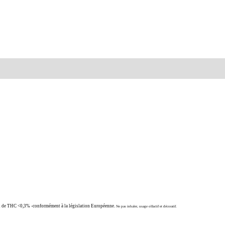
rand
Avis (0)
Conditions Générales de Ventes Everweed
taux de THC <0,3% -conformément à la législation Européenne.
Ne pas inhaler, usage olfactif et décoratif.