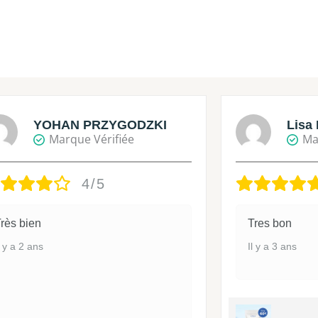
YOHAN PRZYGODZKI
Lisa 
Marque Vérifiée
Ma
4/5
rès bien
Tres bon
l y a 2 ans
Il y a 3 ans