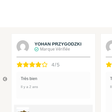
YOHAN PRZYGODZKI
Marque Vérifiée
4/5
Très bien
T
Il y a 2 ans
I