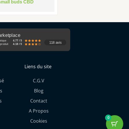
small buds CBD
rketplace
utique
4.77 / 5
118 avis
produit
4.18 / 5
Liens du site
sé
C.G.V
s
Blog
s
Contact
A Propos
0
Cookies