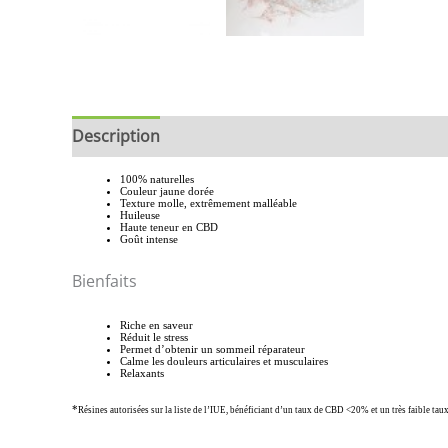
Description
Informations complémentaires
B
100% naturelles
Couleur jaune dorée
Texture molle, extrêmement malléable
Huileuse
Haute teneur en CBD
Goût intense
Bienfaits
Riche en saveur
Réduit le stress
Permet d’obtenir un sommeil réparateur
Calme les douleurs articulaires et musculaires
Relaxants
*
Résines autorisées sur la liste de l’IUE, bénéficiant d’un taux de CBD <20% et un très faible 