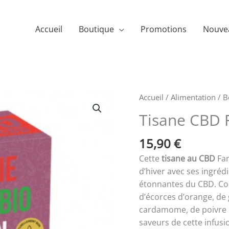
Accueil
Boutique
Promotions
Nouve
quantité
Accueil
/
Alimentation
/
B
de
Tisane CBD F
Tisane
CBD
15,90
€
Fantaisie
Cette
tisane au CBD
Fan
-
d’hiver avec ses ingréd
Tizz
étonnantes du CBD. Co
d’écorces d’orange, de
cardamome, de poivre no
saveurs de cette infus