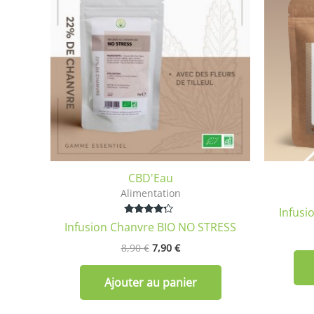
était :
est :
8,90 €.
7,90 €.
CBD'Eau
Alimentation
Infusi
Note
Infusion Chanvre BIO NO STRESS
4.00
sur 5
8,90
€
7,90
€
Ajouter au panier