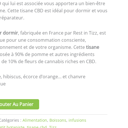
 qui lui est associée vous apportera un bien-être
ine. Cette tisane CBD est idéal pour dormir et vous
réparateur.
r dormir
, fabriquée en France par Rest in Tizz, est
ique pour une consommation consciente,
ronnement et de votre organisme. Cette
tisane
sée à 90% de pomme et autres ingrédients
e de 10% de fleurs de cannabis riches en CBD.
 hibiscus, écorce d’orange… et chanvre
que
outer Au Panier
Catégories :
Alimentation
,
Boissons
,
infusions
etit botaniste
,
tisane cbd
,
Tizz