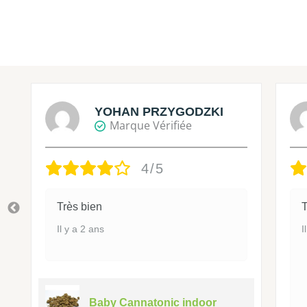
YOHAN PRZYGODZKI
Marque Vérifiée
4/5
Très bien
T
Il y a 2 ans
I
Baby Cannatonic indoor