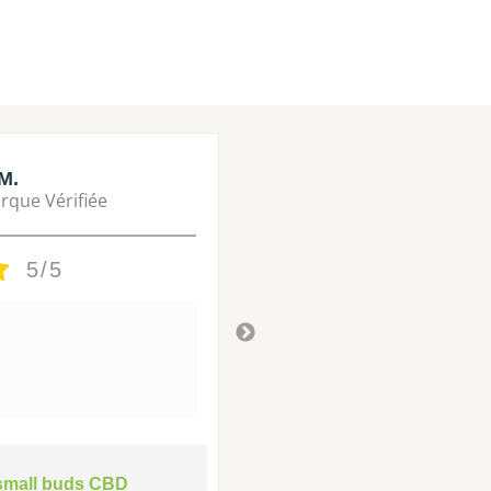
M.
Lisa M.
rque Vérifiée
Marque Vérifié
5/5
5/5
Tres bon
Il y a 3 ans
small buds CBD