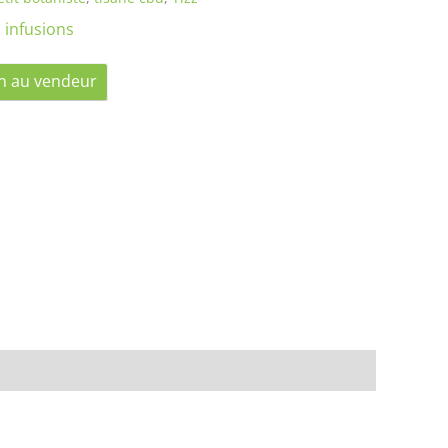
,
infusions
n au vendeur