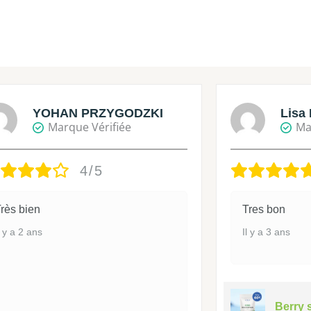
YOHAN PRZYGODZKI
Lisa 
Marque Vérifiée
Ma
4/5
rès bien
Tres bon
l y a 2 ans
Il y a 3 ans
Berry 