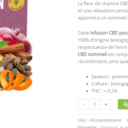
La fleur de chanvre CBD
et une relaxation certa
apportera un sommeil 
Cette
infusion CBD pou
100% d’origine biolog
respectueuse de l’envi
CBD sommeil
est compo
réconfortants ainsi qu
Saveurs : pomme,
Culture : biologi
THC : < 0.2%
-
+
Aj
UGS :
infusionfantaisie
Étiquettes :
Fantaisie
,
le p