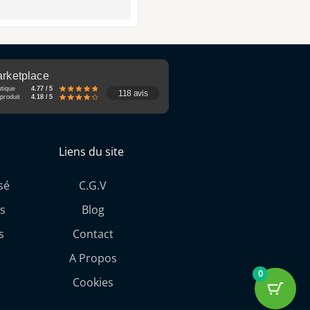
rketplace
utique
4.77 / 5
118 avis
produit
4.18 / 5
Liens du site
sé
C.G.V
s
Blog
s
Contact
A Propos
0
Cookies