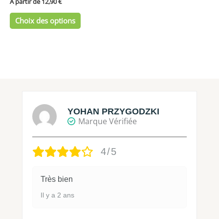
du
À partir de 
12,90
€
produit
Choix des options
YOHAN PRZYGODZKI
Marque Vérifiée
4/5
Très bien
Il y a 2 ans