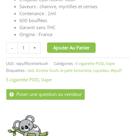
Saveurs : chanvre, myrtilles et cerises
Contenance : 2ml
600 bouffées
Garanti sans T
HC
Origine : France
Ajouter Au Panier
-
+
UGS :
wpuffkosherkush
Catégories :
E-cigarette POD
,
Vape
Étiquettes :
cbd
,
Kosher Kush
,
le petit botaniste
,
Liquideo
,
Wpuff
E-cigarette POD
,
Vape
Poser une question au vendeur