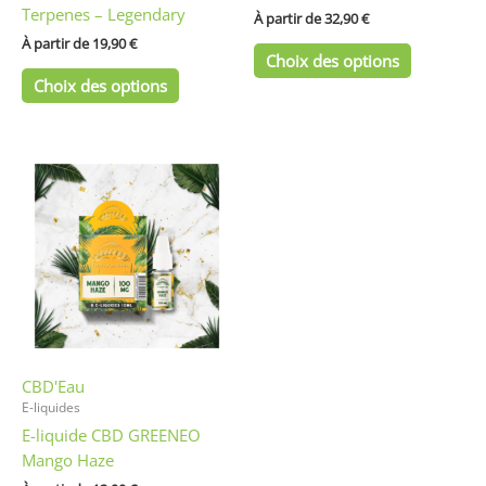
Terpenes – Legendary
page
page
À partir de 
32,90
€
du
du
À partir de 
19,90
€
Choix des options
produit
produit
Choix des options
Ce
produit
a
plusieurs
variations.
Les
options
peuvent
être
CBD'Eau
choisies
E-liquides
sur
E-liquide CBD GREENEO
la
Mango Haze
page