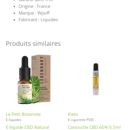
Origine : France
Marque : Wpuff
Fabricant : Liquideo
Produits similaires
Ce
Ce
produit
produit
a
a
plusieurs
plusieurs
variations.
variations
Les
Les
options
options
peuvent
peuvent
être
être
Le Petit Botaniste
Kieto
choisies
choisies
E-liquides
E-cigarette POD
sur
sur
E-liquide CBD Natural
Cartouche CBD 60% 0.5ml
la
la